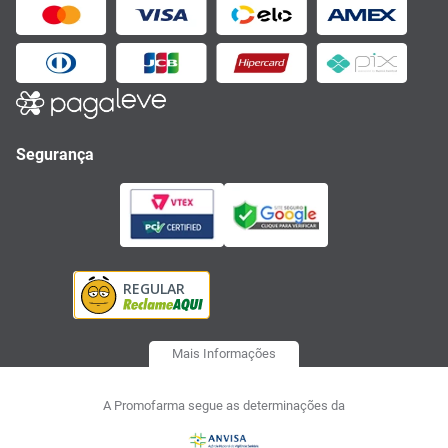
Segurança
Mais Informações
A Promofarma segue as determinações da