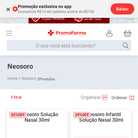
Promoção exclusiva no app
×
Baixar
Economize R$10 em pedidos acima de R$100
O que você está buscando?
Termos mais buscados
Neosoro
Fralda
1
º
Neosoro
2
Produtos
Lenço Umedecido
2
º
Medley
3
º
Filtrar
Fralda Xg
4
º
52%
OFF
29%
OFF
Fralda G
5
º
Desodorante
6
º
Shampoo
7
º