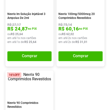
Absorvente
8
º
Pampers Confort Sec
9
º
Nevrix Im Solução Injetável 3
Nevrix 100mg/5000mcg 20
Ampolas De 2ml
Comprimidos Revestidos
Lavitan
10
º
R$
27
,
17
R$
75
,
14
R$
24
,
87
R$
60
,
16
no PIX
no PIX
ou
R$
25
,
64
ou
R$
62
,
02
em até
1
x nos cartões
em até
2
x nos cartões
em até
1
x de
R$
25
,
64
em até
2
x de
R$
31
,
01
Comprar
Comprar
16%
OFF
Nevrix 90 Comprimidos
Revestidos