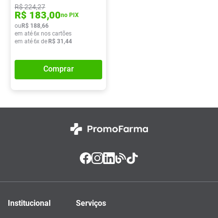
R$
224
,
27
R$
183
,
00
no PIX
ou
R$
188
,
66
em até
6
x nos cartões
em até
6
x de
R$
31
,
44
Comprar
Institucional
Serviços