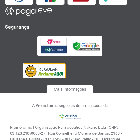
Segurança
Mais Informações
A Promofarma segue as determinações da
Promofarma | Organização Farmacêutica Nakano Ltda | CNPJ:
03.123.210\0003-27 | Rua Conselheiro Moreira de Barros, 2168 -
Lauzane Paulista - CEP 02430-001 - São Paulo - SP | Horário de