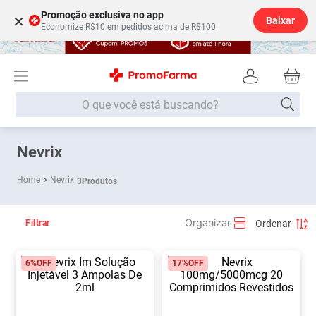
Promoção exclusiva no app
×
Baixar
Economize R$10 em pedidos acima de R$100
O que você está buscando?
Termos mais buscados
Nevrix
Fralda
1
º
Nevrix
3
Produtos
Lenço Umedecido
2
º
Medley
3
º
Filtrar
Fralda Xg
4
º
6%
OFF
17%
OFF
Fralda G
5
º
Desodorante
6
º
Shampoo
7
º