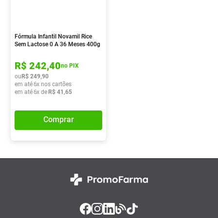
Absorvente
8
º
Pampers Confort Sec
9
º
Fórmula Infantil Novamil Rice
Lavitan
10
º
Sem Lactose 0 A 36 Meses 400g
R$
242
,
40
no PIX
ou
R$
249
,
90
em até
6
x nos cartões
em até
6
x de
R$
41
,
65
Comprar