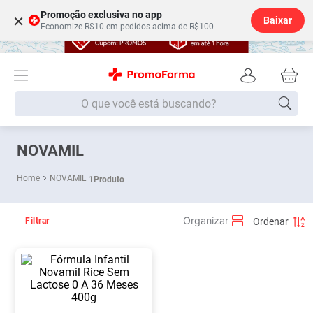
Promoção exclusiva no app
×
Baixar
Economize R$10 em pedidos acima de R$100
O que você está buscando?
Termos mais buscados
NOVAMIL
Fralda
1
º
NOVAMIL
1
Produto
Lenço Umedecido
2
º
Medley
3
º
Filtrar
Fralda Xg
4
º
Fralda G
5
º
Desodorante
6
º
Shampoo
7
º