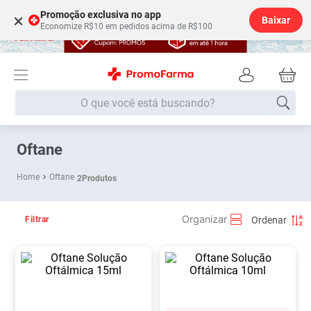
Promoção exclusiva no app
×
Baixar
Economize R$10 em pedidos acima de R$100
O que você está buscando?
Termos mais buscados
Oftane
Fralda
1
º
Oftane
2
Produtos
Lenço Umedecido
2
º
Medley
3
º
Filtrar
Fralda Xg
4
º
Fralda G
5
º
Desodorante
6
º
Shampoo
7
º