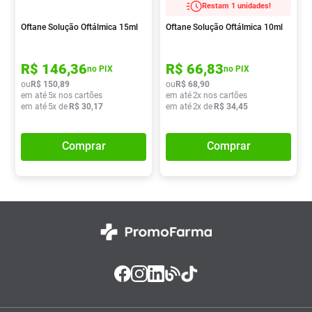
Restam 1 unidades!
Absorvente
8
º
Oftane Solução Oftálmica 15ml
Oftane Solução Oftálmica 10ml
Pampers Confort Sec
9
º
Lavitan
10
º
R$
146
,
36
R$
66
,
83
no PIX
no PIX
ou
R$
150
,
89
ou
R$
68
,
90
em até
5
x nos cartões
em até
2
x nos cartões
em até
5
x de
R$
30
,
17
em até
2
x de
R$
34
,
45
Comprar
Comprar