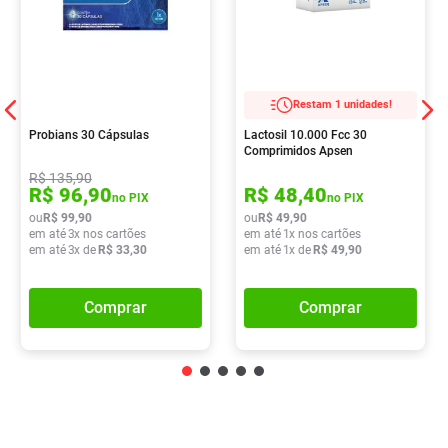
Restam 1 unidades!
Probians 30 Cápsulas
Lactosil 10.000 Fcc 30
Comprimidos Apsen
R$
135
,
90
R$
96
,
90
R$
48
,
40
no PIX
no PIX
ou
R$
99
,
90
ou
R$
49
,
90
em até
3
x nos cartões
em até
1
x nos cartões
em até
3
x de
R$
33
,
30
em até
1
x de
R$
49
,
90
Comprar
Comprar