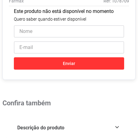
Farmax
:
1078709
Pampers Confort Sec
8
º
Este produto não está disponível no momento
Vitamina D
9
º
Quero saber quando estiver disponível
Soro Fisiológico
10
º
Enviar
Confira também
Descrição do produto