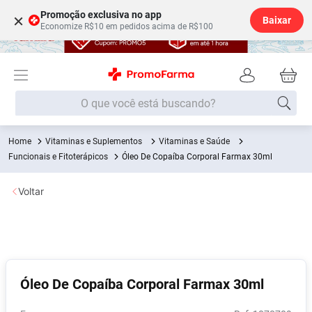
Promoção exclusiva no app
×
Baixar
Economize R$10 em pedidos acima de R$100
O que você está buscando?
Vitaminas e Suplementos
Vitaminas e Saúde
Termos mais buscados
Funcionais e Fitoterápicos
Óleo De Copaíba Corporal Farmax 30ml
Fralda
1
º
Voltar
Lenço Umedecido
2
º
Medley
3
º
Fralda Xg
4
º
Fralda G
5
º
Óleo De Copaíba Corporal Farmax 30ml
Shampoo
6
º
Desodorante
7
º