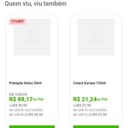
Quem viu, viu também
17%
OFF
Previgrip Gotas 50ml
Colact Xarope 120ml
R$
108
,
99
R$
88
,
17
R$
21
,
24
no PIX
no PIX
ou
R$
90
,
90
ou
R$
21
,
90
em até
3
x nos cartões
em até
1
x nos cartões
em até
3
x de
R$
30
,
30
em até
1
x de
R$
21
,
90