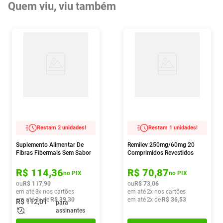
Quem viu, viu também
Restam 2 unidades!
Restam 1 unidades!
Suplemento Alimentar De
Remilev 250mg/60mg 20
Fibras Fibermais Sem Sabor
Comprimidos Revestidos
260g
R$
114
,
36
R$
70
,
87
no PIX
no PIX
ou
R$
117
,
90
ou
R$
73
,
06
em até
3
x nos cartões
em até
2
x nos cartões
em até
3
x de
R$
39
,
30
em até
2
x de
R$
36
,
53
R$
112
,
01
para
assinantes