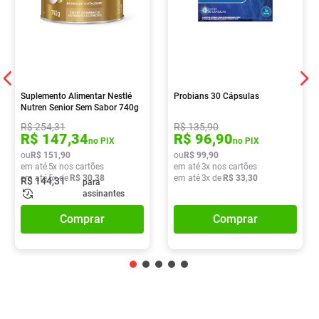
Suplemento Alimentar Nestlé
Probians 30 Cápsulas
Nutren Senior Sem Sabor 740g
R$
254
,
31
R$
135
,
90
R$
147
,
34
R$
96
,
90
no PIX
no PIX
ou
R$
151
,
90
ou
R$
99
,
90
em até
5
x nos cartões
em até
3
x nos cartões
em até
5
x de
R$
30
,
38
em até
3
x de
R$
33
,
30
R$
144
,
31
para
assinantes
Comprar
Comprar