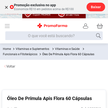
Promoção exclusiva no app
×
Baixar
Economize R$10 em pedidos acima de R$100
O que você está buscando?
Vitaminas e Suplementos
Vitaminas e Saúde
Termos mais buscados
Funcionais e Fitoterápicos
Óleo De Prímula Apis Flora 60 Cápsulas
Fralda
1
º
Voltar
Lenço Umedecido
2
º
Medley
3
º
Fralda Xg
4
º
Fralda G
5
º
Óleo De Prímula Apis Flora 60 Cápsulas
Desodorante
6
º
Shampoo
7
º