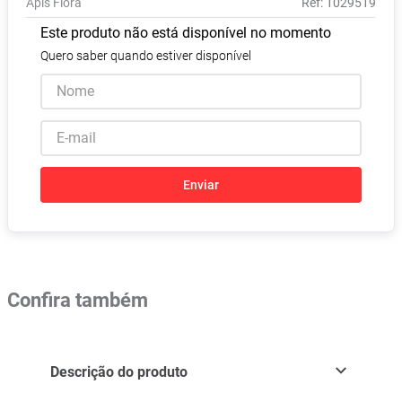
Apis Flora
:
1029519
Absorvente
8
º
Este produto não está disponível no momento
Pampers Confort Sec
9
º
Quero saber quando estiver disponível
Lavitan
10
º
Enviar
Confira também
Descrição do produto