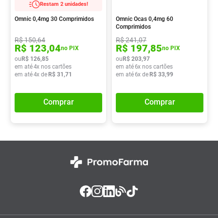
Restam 2 unidades!
Pampers Confort Sec
8
º
Omnic 0,4mg 30 Comprimidos
Omnic Ocas 0,4mg 60
Vitamina D
9
º
Comprimidos
R$
150
,
64
R$
241
,
07
Soro Fisiológico
10
º
R$
123
,
04
R$
197
,
85
no PIX
no PIX
ou
R$
126
,
85
ou
R$
203
,
97
em até
4
x nos cartões
em até
6
x nos cartões
em até
4
x de
R$
31
,
71
em até
6
x de
R$
33
,
99
Comprar
Comprar