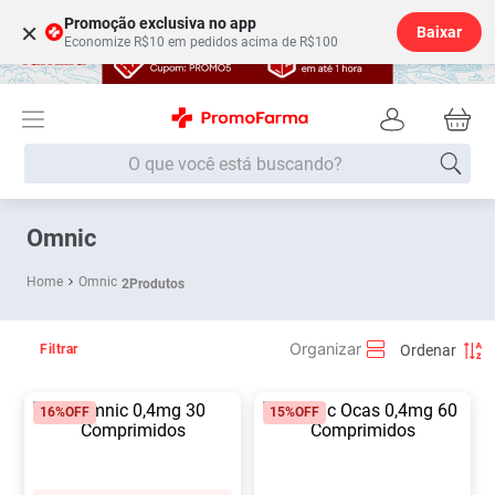
Promoção exclusiva no app
×
Baixar
Economize R$10 em pedidos acima de R$100
O que você está buscando?
Termos mais buscados
Omnic
Fralda
1
º
Omnic
2
Produtos
Lenço Umedecido
2
º
Medley
3
º
Filtrar
Fralda Xg
4
º
16%
OFF
15%
OFF
Fralda G
5
º
Desodorante
6
º
Shampoo
7
º