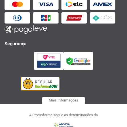
Segurança
Mais Informações
A Promofarma segue as determinações da