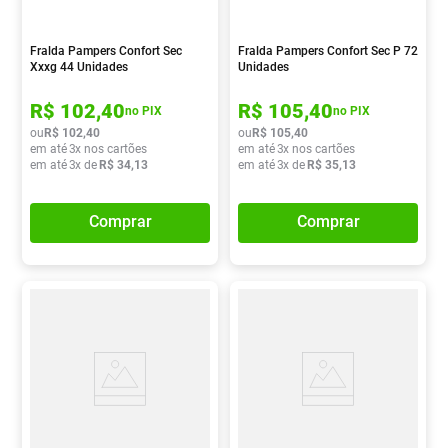
Fralda Pampers Confort Sec
Fralda Pampers Confort Sec P 72
Xxxg 44 Unidades
Unidades
R$
102
,
40
R$
105
,
40
no PIX
no PIX
ou
R$
102
,
40
ou
R$
105
,
40
em até
3
x nos cartões
em até
3
x nos cartões
em até
3
x de
R$
34
,
13
em até
3
x de
R$
35
,
13
Comprar
Comprar