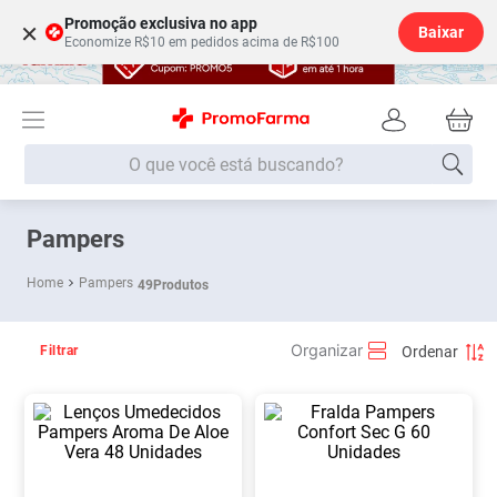
Promoção exclusiva no app
×
Baixar
Economize R$10 em pedidos acima de R$100
O que você está buscando?
Termos mais buscados
Pampers
Fralda
1
º
Pampers
49
Produtos
Lenço Umedecido
2
º
Medley
3
º
Filtrar
Fralda Xg
4
º
Fralda G
5
º
Shampoo
6
º
Desodorante
7
º