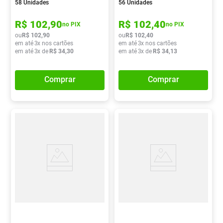
58 Unidades
56 Unidades
R$
102
,
90
R$
102
,
40
no PIX
no PIX
ou
R$
102
,
90
ou
R$
102
,
40
em até
3
x nos cartões
em até
3
x nos cartões
em até
3
x de
R$
34
,
30
em até
3
x de
R$
34
,
13
Comprar
Comprar