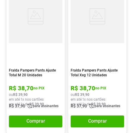
Fralda Pampers Pants Ajuste
Fralda Pampers Pants Ajuste
Total M 20 Unidades
Total Xxg 12 Unidades
R$
38
,
70
R$
38
,
70
no PIX
no PIX
ou
R$
39
,
90
ou
R$
39
,
90
em até
1
x nos cartões
em até
1
x nos cartões
em até
1
x de
R$
39
,
90
em até
1
x de
R$
39
,
90
R$
37
,
90
R$
37
,
90
para assinantes
para assinantes
Comprar
Comprar