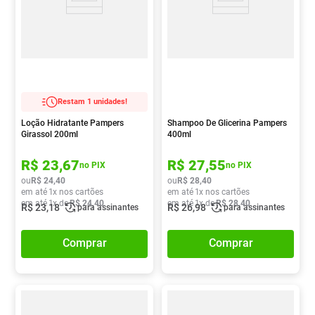
Restam 1 unidades!
Loção Hidratante Pampers
Shampoo De Glicerina Pampers
Girassol 200ml
400ml
R$
23
,
67
R$
27
,
55
no PIX
no PIX
ou
R$
24
,
40
ou
R$
28
,
40
em até
1
x nos cartões
em até
1
x nos cartões
em até
1
x de
R$
24
,
40
em até
1
x de
R$
28
,
40
R$
23
,
18
R$
26
,
98
para assinantes
para assinantes
Comprar
Comprar