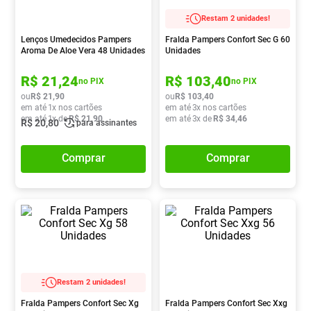
Pampers Confort Sec
8
º
Restam 2 unidades!
Vitamina D
9
º
Lenços Umedecidos Pampers
Fralda Pampers Confort Sec G 60
Aroma De Aloe Vera 48 Unidades
Unidades
Soro Fisiológico
10
º
R$
21
,
24
R$
103
,
40
no PIX
no PIX
ou
R$
21
,
90
ou
R$
103
,
40
em até
1
x nos cartões
em até
3
x nos cartões
em até
1
x de
R$
21
,
90
em até
3
x de
R$
34
,
46
R$
20
,
80
para assinantes
Comprar
Comprar
Restam 2 unidades!
Fralda Pampers Confort Sec Xg
Fralda Pampers Confort Sec Xxg