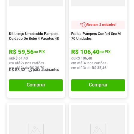
Restam 2 unidades!
Kit Lenço Umedecido Pampers
Fralda Pampers Confort Sec M
Cuidado De Bebê 4 Pacotes 48
70 Unidades
Unidades
R$
59
,
56
R$
106
,
40
no PIX
no PIX
ou
R$
61
,
40
ou
R$
106
,
40
em até
2
x nos cartões
em até
3
x nos cartões
em até
2
x de
R$
30
,
70
em até
3
x de
R$
35
,
46
R$
58
,
33
para assinantes
Comprar
Comprar