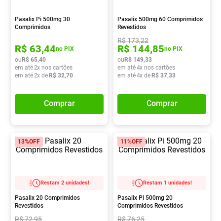
Pampers Confort Sec
8
º
Pasalix Pi 500mg 30
Pasalix 500mg 60 Comprimidos
Vitamina D
9
º
Comprimidos
Revestidos
R$
173
,
22
Soro Fisiológico
10
º
R$
63
,
44
R$
144
,
85
no PIX
no PIX
ou
R$
65
,
40
ou
R$
149
,
33
em até
2
x nos cartões
em até
4
x nos cartões
em até
2
x de
R$
32
,
70
em até
4
x de
R$
37
,
33
Comprar
Comprar
13%
OFF
11%
OFF
Restam 2 unidades!
Restam 1 unidades!
Pasalix 20 Comprimidos
Pasalix Pi 500mg 20
Revestidos
Comprimidos Revestidos
R$
72
,
95
R$
76
,
25