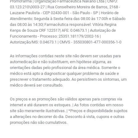
Promofarma | Organização Farmacêutica Nakano Ltda | CNPJ:
03.123.210\0003-27 | Rua Conselheiro Moreira de Barros, 2168 -
Lauzane Paulista - CEP 02430-001 - São Paulo - SP | Horário de
Atendimento: Segunda à Sexta-feira das 08:00 às 17:00h e Sábado
das 08:00 às 14:30| Farmacêutica responsável: Vitória Regina
Kenps de Souza CRF 122517| AFE: 0.04673.1 | Autorização de
Funcionamento - Processo: 25351.181179/2002-16 |
Autorização/MS: 0.04673.1 | CMVS - 355030801-477-000356-1-0
As informações contidas neste site não devem ser usadas para
automedicação e não substituem, em hipótese alguma, as
orientações dadas pelo profissional da área médica. Somente o
médico está apto a diagnosticar qualquer problema de saúde e
prescrever o tratamento adequado. Ao persistirem os sintomas, um
médico deverá ser consultado.
Os preços e as promoções são válidos apenas para compras via
internet e até durarem os estoques. | As fotos contidas em nosso
site são meramente ilustrativas. | *Preços e disponibilidade sujeitos
a alterações no decorrer do dia. Desconto à vista, cupons e outras
promoções não são cumulativos.