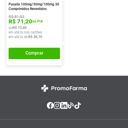
Pasalix 100mg/30mg/100mg 30
Comprimidos Revestidos
R$
81
,
53
R$
71
,
20
no PIX
ou
R$
73
,
40
em até
2
x nos cartões
em até
2
x de
R$
36
,
70
Comprar