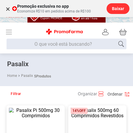
Promoção exclusiva no app
×
Baixar
Economize R$10 em pedidos acima de R$100
O que você está buscando?
Termos mais buscados
Pasalix
Fralda
1
º
Pasalix
5
Produtos
Lenço Umedecido
2
º
Medley
3
º
Filtrar
Fralda Xg
4
º
14%
OFF
Fralda G
5
º
Desodorante
6
º
Shampoo
7
º