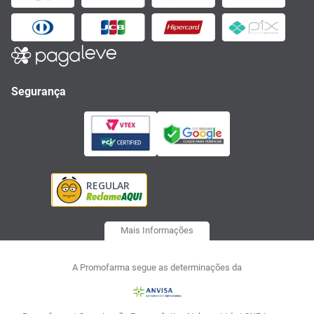
Segurança
Mais Informações
A Promofarma segue as determinações da