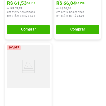
R$
61
,
53
R$
66
,
04
no PIX
no PIX
ou
R$
63
,
43
ou
R$
68
,
08
em até
2
x nos cartões
em até
2
x nos cartões
em até
2
x de
R$
31
,
71
em até
2
x de
R$
34
,
04
Comprar
Comprar
10%
OFF