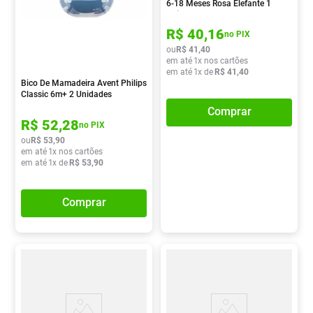
6-18 Meses Rosa Elefante 1
Unidade
R$
40
,
16
no PIX
ou
R$
41
,
40
em até
1
x nos cartões
em até
1
x de
R$
41
,
40
Bico De Mamadeira Avent Philips
Classic 6m+ 2 Unidades
Comprar
R$
52
,
28
no PIX
ou
R$
53
,
90
em até
1
x nos cartões
em até
1
x de
R$
53
,
90
Comprar