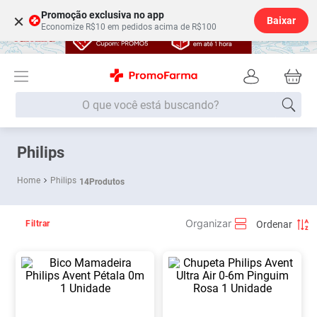
Promoção exclusiva no app
×
Baixar
Economize R$10 em pedidos acima de R$100
O que você está buscando?
Termos mais buscados
Philips
Fralda
1
º
Philips
14
Produtos
Medley
2
º
Lenço Umedecido
3
º
Filtrar
Fralda Xg
4
º
Fralda G
5
º
Shampoo
6
º
Desodorante
7
º