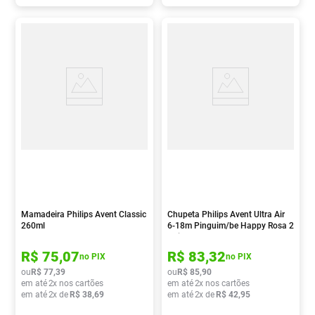
Mamadeira Philips Avent Classic
Chupeta Philips Avent Ultra Air
260ml
6-18m Pinguim/be Happy Rosa 2
Unidades
R$
75
,
07
R$
83
,
32
no PIX
no PIX
ou
R$
77
,
39
ou
R$
85
,
90
em até
2
x nos cartões
em até
2
x nos cartões
em até
2
x de
R$
38
,
69
em até
2
x de
R$
42
,
95