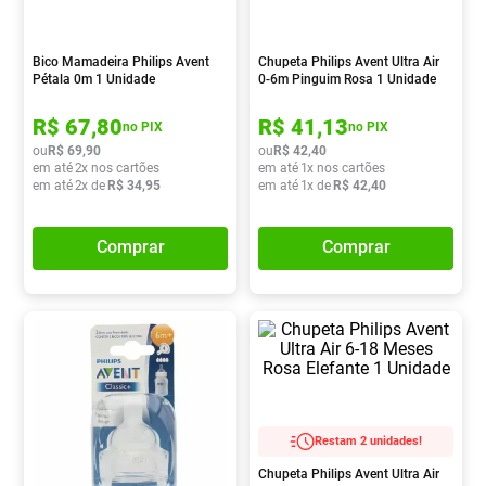
Absorvente
8
º
Vitamina D
9
º
Bico Mamadeira Philips Avent
Chupeta Philips Avent Ultra Air
Pétala 0m 1 Unidade
0-6m Pinguim Rosa 1 Unidade
Lavitan
10
º
R$
67
,
80
R$
41
,
13
no PIX
no PIX
ou
R$
69
,
90
ou
R$
42
,
40
em até
2
x nos cartões
em até
1
x nos cartões
em até
2
x de
R$
34
,
95
em até
1
x de
R$
42
,
40
Comprar
Comprar
Restam 2 unidades!
Chupeta Philips Avent Ultra Air