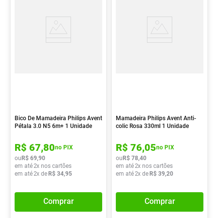
Bico De Mamadeira Philips Avent
Mamadeira Philips Avent Anti-
Pétala 3.0 N5 6m+ 1 Unidade
colic Rosa 330ml 1 Unidade
R$
67
,
80
R$
76
,
05
no PIX
no PIX
ou
R$
69
,
90
ou
R$
78
,
40
em até
2
x nos cartões
em até
2
x nos cartões
em até
2
x de
R$
34
,
95
em até
2
x de
R$
39
,
20
Comprar
Comprar