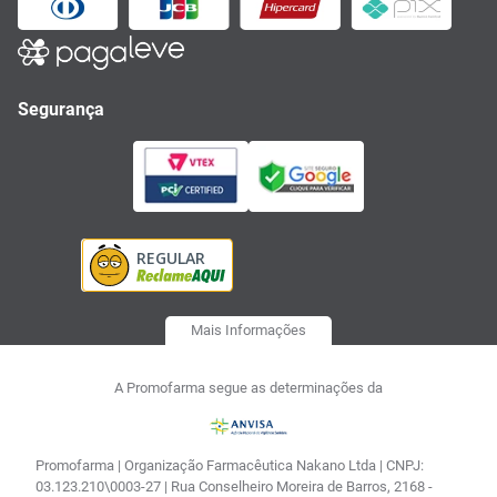
Segurança
Mais Informações
A Promofarma segue as determinações da
Promofarma | Organização Farmacêutica Nakano Ltda | CNPJ:
03.123.210\0003-27 | Rua Conselheiro Moreira de Barros, 2168 -