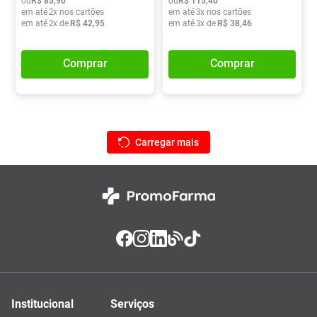
ou
R$
85
,
90
ou
R$
115
,
40
em até
2
x nos cartões
em até
3
x nos cartões
em até
2
x de
R$
42
,
95
em até
3
x de
R$
38
,
46
Comprar
Comprar
Institucional
Serviços