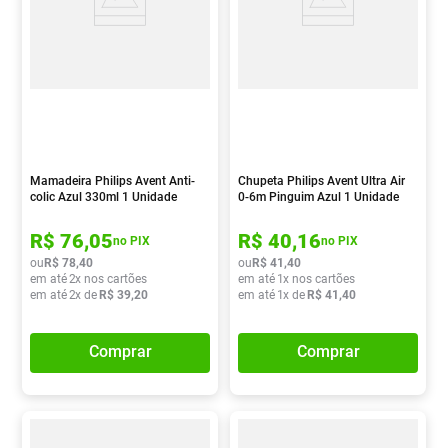
Mamadeira Philips Avent Anti-
Chupeta Philips Avent Ultra Air
colic Azul 330ml 1 Unidade
0-6m Pinguim Azul 1 Unidade
R$
76
,
05
R$
40
,
16
no PIX
no PIX
ou
R$
78
,
40
ou
R$
41
,
40
em até
2
x nos cartões
em até
1
x nos cartões
em até
2
x de
R$
39
,
20
em até
1
x de
R$
41
,
40
Comprar
Comprar