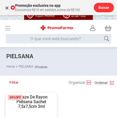
Promoção exclusiva no app
×
Baixar
Economize R$10 em pedidos acima de R$100
O que você está buscando?
Termos mais buscados
PIELSANA
Fralda
1
º
PIELSANA
1
Produto
Lenço Umedecido
2
º
Medley
3
º
Filtrar
Fralda Xg
4
º
36%
OFF
Fralda G
5
º
Desodorante
6
º
Shampoo
7
º