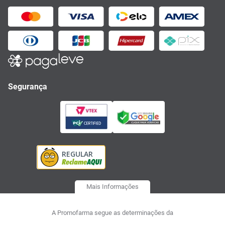
Segurança
Mais Informações
A Promofarma segue as determinações da