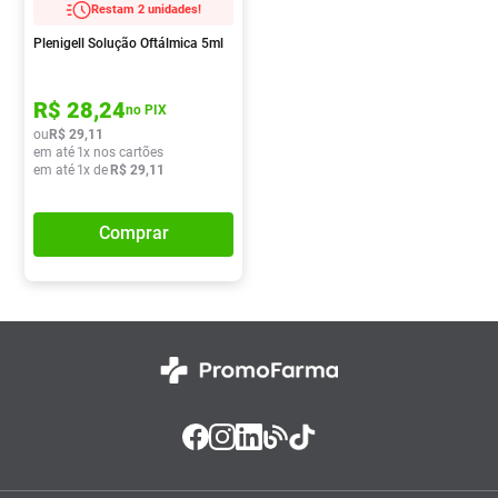
Restam 2 unidades!
Absorvente
8
º
Plenigell Solução Oftálmica 5ml
Vitamina D
9
º
Lavitan
10
º
R$
28
,
24
no PIX
ou
R$
29
,
11
em até
1
x nos cartões
em até
1
x de
R$
29
,
11
Comprar