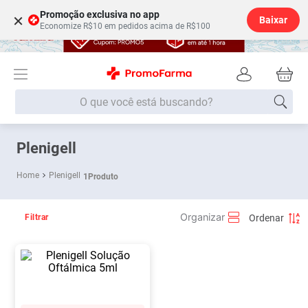
Promoção exclusiva no app
×
Baixar
Economize R$10 em pedidos acima de R$100
O que você está buscando?
Termos mais buscados
Plenigell
Fralda
1
º
Plenigell
1
Produto
Medley
2
º
Lenço Umedecido
3
º
Filtrar
Fralda Xg
4
º
Fralda G
5
º
Shampoo
6
º
Desodorante
7
º