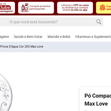
 buscando?
 buscados
igiene
Saúde e Bem Estar
Mamãe e Bebê
Vitaminas e Suplement
Prova D'água Cor 205 Max Love
edecido
úde
dos Masculinos
, Febre e Contusão
Cuidados e Acessórios para Bebês
Alimentação
Cardiovascular e Circulação
Cuidados Femininos
Controle de Peso
Amamentação e Pu
Dermoco
Fito
nte
hos e Lâminas de
gésico e
Aspirador Nasal
Adoçantes
Anti-Hipertensivos
Absorventes
Naturais
Bicos
Cabelos
Calm
ar
térmico
Pó Compact
Coco
Brincos
Alimentos
Anticoagulantes
Modeladores de Seios
Shakes
Bomba de Leite
Corpo
Nutri
, Pasta e Gel
-Inflamatórios
Funcionais
te
Ver Tudo
Max Love
Escova e Acessórios de Cabelo
Cardiovasculares
Sabonete Íntimo
Chupetas
Lábios
Saúd
ador
confort sec
is
ca
Balas e Gomas de
Femi