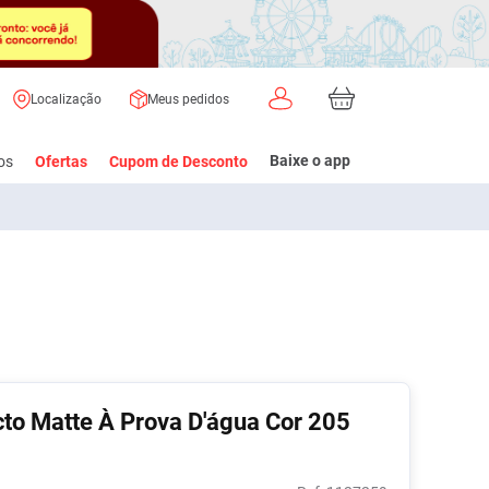
Localização
Meus pedidos
Baixe o app
os
Ofertas
Cupom de Desconto
ericultura
sméticos
terápicos
Aparelhos para Glicemia
Diabetes
Cuidados Geriátricos
Fraldas e Trocas
Banho e Pós-Banho
antes
Agulhas
Controle
Absorvente Geriátrico
Assaduras
Colônias
Antiglicêmicos
o Matte À Prova D'água Cor 205
entes
Canetas Aplicadores
Fixador e Limpeza de
Fraldas
Condicionadores
Monitoramento
Dentadura
e
Lancetas e
Lenços
Cremes de
Ver Tudo
nina
Lancetadores
Fraldas Geriátricas
Umedecidos
Pentear