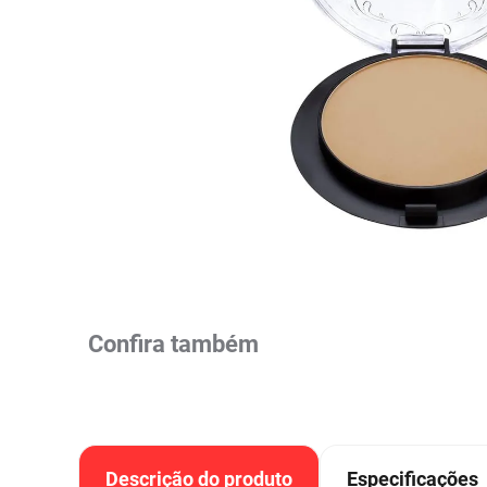
Colorações, Tinturas e
Complementos e Suplementos
Pomada
lavitan
10
º
Antimicóticos e Fungos
Tonalizantes
BCAA
Ômegas e Ácidos
Chás
Con
Model
Compostos Lácteos
Graxos
Ver Tudo
Ver Tudo
Ver 
Condicionadores
CL-LA
Pré e 
Ver Tudo
Ver Tudo
Ver Tudo
Ver Tudo
Ver Tu
Confira também
Descrição do produto
Especificações