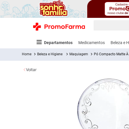
O que você está
Termos mais
Departamentos
Medicamentos
Beleza e H
fralda
1
º
Beleza e Higiene
Maquiagem
Pó Compacto Matte À 
lenço um
2
º
Voltar
medley
3
º
fralda xg
4
º
Alergia e Infecções
Cabelos
Acessórios para Exames
Alimentação para Bebês e Crianças
Pré e Pós Treino
Vitaminas e Sa
Bebidas
Cuida
Dor
fralda g
5
º
desodora
6
º
Antiacne
Alisantes e Relaxamentos
Abaixador de Língua
Acessórios para Alimentação
Albuminas
Colágenos
Água
Aparel
Anal
Barbe
Anti
shampoo
7
º
Antibióticos
Ampola de Tratamento
Coletor de Fezes e Urina
Anti Refluxo
Aminoácidos
Funcionais e
Água de 
Fitoterápicos
Pomada
Anti
absorven
8
º
Ver Tudo
Anti-Inflamatórios e
Aparador de Pelos
Cereais Infantis
Barras
Bebidas
Model
pampers 
9
º
Antialérgicos
Protéicas
Multivitamínicos
Funciona
Cóli