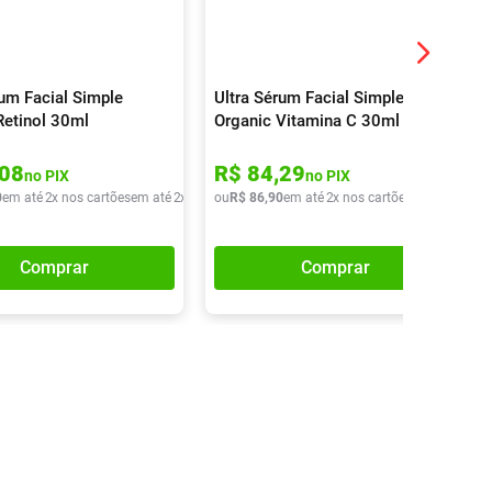
rum Facial Simple
Ultra Sérum Facial Simple
Retinol 30ml
Organic Vitamina C 30ml
08
R$
84
,
29
no PIX
no PIX
0
em até
2
x nos cartões
em até
2
x de
R$
ou
38
R$
,
70
86
,
90
em até
2
x nos cartões
em até
2
x de
Comprar
Comprar