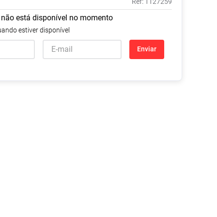
:
1127259
Tudo
Tiras para Teste
Lenços e Toalhas
Talcos
Esponjas
 não está disponível no momento
Umedecidas
Ver Tudo
Ver Tudo
Ver Tudo
ando estiver disponível
Protetor de Colchão
Enviar
Roupas Íntimas
Ver Tudo