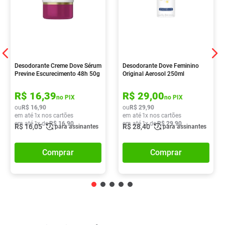
Desodorante Creme Dove Sérum
Desodorante Dove Feminino
Previne Escurecimento 48h 50g
Original Aerosol 250ml
R$
16
,
39
R$
29
,
00
no PIX
no PIX
ou
R$
16
,
90
ou
R$
29
,
90
em até
1
x nos cartões
em até
1
x nos cartões
em até
1
x de
R$
16
,
90
em até
1
x de
R$
29
,
90
R$
16
,
05
R$
28
,
40
para assinantes
para assinantes
Comprar
Comprar