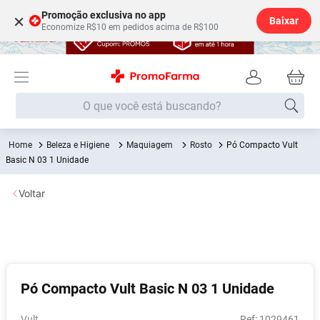
Promoção exclusiva no app
×
Baixar
Economize R$10 em pedidos acima de R$100
O que você está buscando?
Beleza e Higiene
Maquiagem
Rosto
Pó Compacto Vult
Termos mais buscados
Basic N 03 1 Unidade
Fralda
1
º
Voltar
Medley
2
º
Lenço Umedecido
3
º
Fralda Xg
4
º
Fralda G
5
º
Pó Compacto Vult Basic N 03 1 Unidade
Shampoo
6
º
Desodorante
7
º
Vult
:
1029461