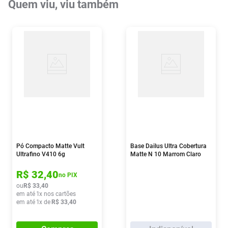
Quem viu, viu também
Pó Compacto Matte Vult
Base Dailus Ultra Cobertura
Ultrafino V410 6g
Matte N 10 Marrom Claro
30g
R$
32
,
40
no PIX
ou
R$
33
,
40
em até
1
x nos cartões
em até
1
x de
R$
33
,
40