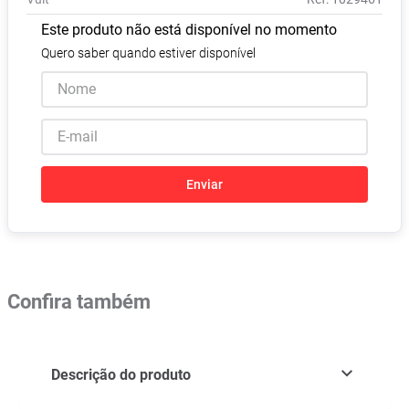
Absorvente
8
º
Este produto não está disponível no momento
Lavitan
9
º
Quero saber quando estiver disponível
Vitamina D
10
º
Enviar
Confira também
Descrição do produto