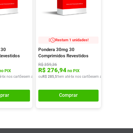
Restam 1 unidades!
 30
Pondera 30mg 30
evestidos
Comprimidos Revestidos
R$
359
,
36
R$
276
,
94
no PIX
no PIX
é
6
x nos cartões
em até
6
ou
x de
R$
R$
285
31
,
51
,
01
em até
6
x nos cartões
em até
6
x de
R$
47
,
58
prar
Comprar