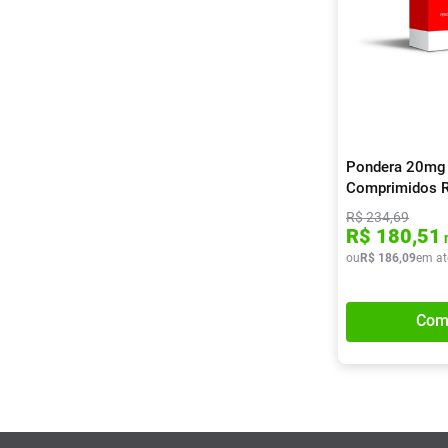
Pondera 20mg
Comprimidos R
R$
234
,
69
R$
180
,
51
ou
R$
186
,
09
em at
Com