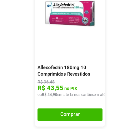
Allexofedrin 180mg 10
Comprimidos Revestidos
R$
96
,
48
R$
43
,
55
no PIX
ou
R$
44
,
90
em até
1
x nos cartões
em até
1
x de
R$
44
,
90
Comprar