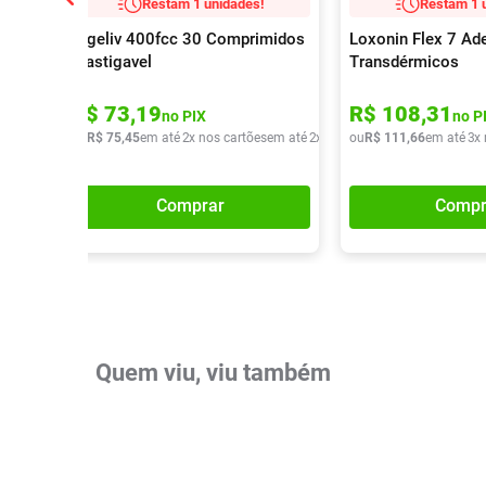
Restam 1 unidades!
Restam 1 
Digeliv 400fcc 30 Comprimidos
Loxonin Flex 7 Ad
Mastigavel
Transdérmicos
R$
73
,
19
R$
108
,
31
no PIX
no P
ou
R$
75
,
45
em até
2
x nos cartões
em até
2
x de
R$
ou
37
R$
,
72
111
,
66
em até
3
x
Comprar
Compr
Quem viu, viu também