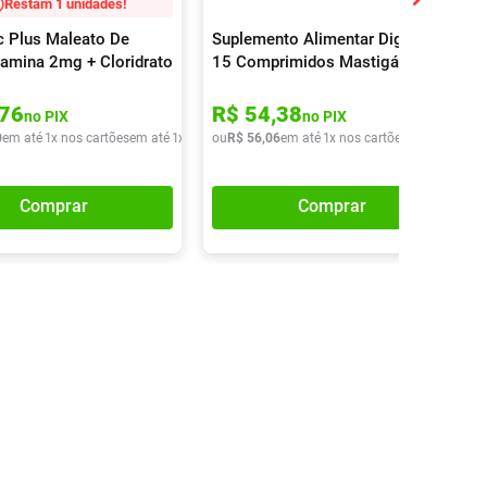
Restam 1 unidades!
 Plus Maleato De
Suplemento Alimentar Digeliv
ramina 2mg + Cloridrato
15 Comprimidos Mastigáveis
efrina 5mg Xarope
76
R$
54
,
38
no PIX
no PIX
0
em até
1
x nos cartões
em até
1
x de
R$
ou
21
R$
,
40
56
,
06
em até
1
x nos cartões
em até
1
x de
Comprar
Comprar