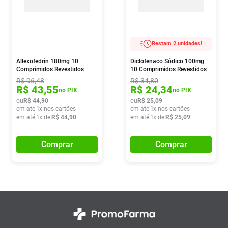
Restam 2 unidades!
Allexofedrin 180mg 10
Diclofenaco Sódico 100mg
Comprimidos Revestidos
10 Comprimidos Revestidos
Ems
R$
96
,
48
R$
34
,
80
R$
43
,
55
R$
24
,
34
no PIX
no PIX
ou
R$
44
,
90
ou
R$
25
,
09
em até
1
x nos cartões
em até
1
x nos cartões
em até
1
x de
R$
44
,
90
em até
1
x de
R$
25
,
09
Comprar
Comprar