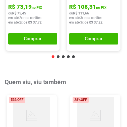
R$
73
,
19
R$
108
,
31
no PIX
no PIX
ou
R$
75
,
45
ou
R$
111
,
66
em até
2
x nos cartões
em até
3
x nos cartões
em até
2
x de
R$
37
,
72
em até
3
x de
R$
37
,
22
Comprar
Comprar
Quem viu, viu também
53%
OFF
28%
OFF