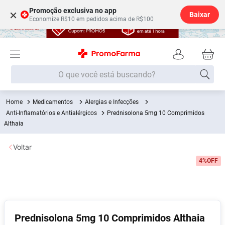
Promoção exclusiva no app
×
Baixar
Economize R$10 em pedidos acima de R$100
O que você está buscando?
Medicamentos
Alergias e Infecções
Termos mais buscados
Anti-Inflamatórios e Antialérgicos
Prednisolona 5mg 10 Comprimidos
Fralda
Althaia
1
º
Lenço Umedecido
2
º
Voltar
Medley
3
º
4%
OFF
Fralda Xg
4
º
Fralda G
5
º
Desodorante
6
º
Prednisolona 5mg 10 Comprimidos Althaia
Shampoo
7
º