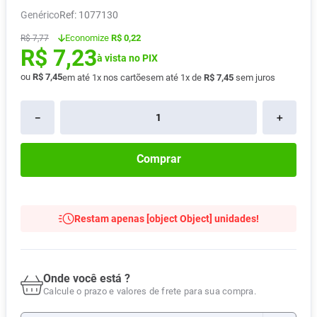
Genérico
:
1077130
Absorvente
8
º
Economize
R$ 0,22
Pampers Confort Sec
R$
7
,
77
9
º
R$
7
,
23
à vista no PIX
Lavitan
10
º
ou
R$
7
,
45
em até
1
x nos cartões
em até
1
x de
R$
7
,
45
sem juros
－
＋
Comprar
Restam apenas [object Object] unidades!
Onde você está ?
Calcule o prazo e valores de frete para sua compra.