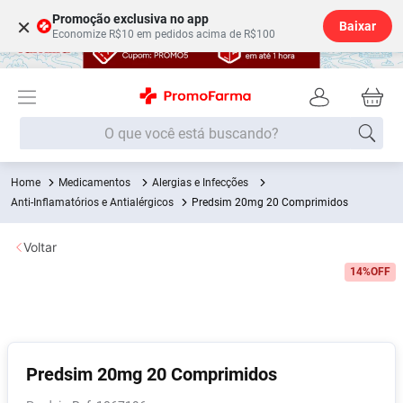
Promoção exclusiva no app
×
Baixar
Economize R$10 em pedidos acima de R$100
O que você está buscando?
Medicamentos
Alergias e Infecções
Termos mais buscados
Anti-Inflamatórios e Antialérgicos
Predsim 20mg 20 Comprimidos
Fralda
1
º
Voltar
Medley
2
º
14%
OFF
Lenço Umedecido
3
º
Fralda Xg
4
º
Fralda G
5
º
Shampoo
6
º
Predsim 20mg 20 Comprimidos
Desodorante
7
º