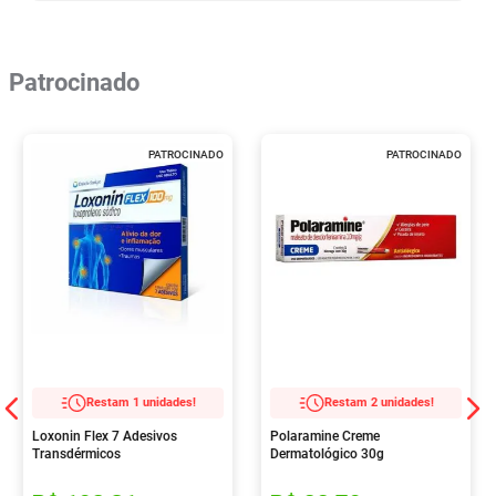
Patrocinado
PATROCINADO
PATROCINADO
Restam 1 unidades!
Restam 2 unidades!
Loxonin Flex 7 Adesivos
Polaramine Creme
Transdérmicos
Dermatológico 30g