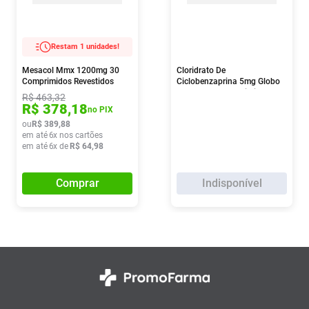
Restam 1 unidades!
Mesacol Mmx 1200mg 30
Cloridrato De
Comprimidos Revestidos
Ciclobenzaprina 5mg Globo
Pharma 30 Comprimidos
R$
463
,
32
R$
378
,
18
no PIX
ou
R$
389
,
88
em até
6
x nos cartões
em até
6
x de
R$
64
,
98
Comprar
Indisponível