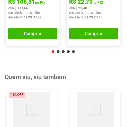
R$
108
,
31
R$
22
,
70
no PIX
no PIX
ou
R$
111
,
66
ou
R$
23
,
40
em até
3
x nos cartões
em até
1
x nos cartões
em até
3
x de
R$
37
,
22
em até
1
x de
R$
23
,
40
Comprar
Comprar
Quem viu, viu também
16%
OFF