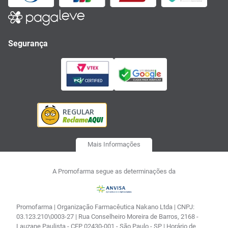
Segurança
Mais Informações
A Promofarma segue as determinações da
Promofarma | Organização Farmacêutica Nakano Ltda | CNPJ:
03.123.210\0003-27 | Rua Conselheiro Moreira de Barros, 2168 -
Lauzane Paulista - CEP 02430-001 - São Paulo - SP | Horário de