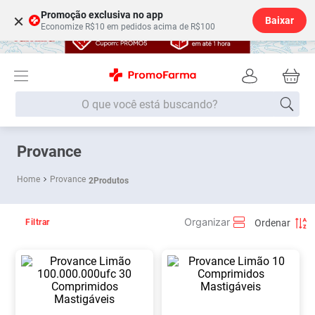
Promoção exclusiva no app
×
Baixar
Economize R$10 em pedidos acima de R$100
O que você está buscando?
Termos mais buscados
Provance
Fralda
1
º
Provance
2
Produtos
Medley
2
º
Lenço Umedecido
3
º
Filtrar
Fralda Xg
4
º
Fralda G
5
º
Shampoo
6
º
Desodorante
7
º