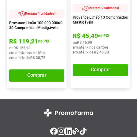
Absorvente
8
º
Restam 2 unidades!
Restam 1 unidades!
Lavitan
9
º
Provance Limão 10 Comprimidos
Mastigáveis
Provance Limão 100.000.000ufc
Vitamina D
10
º
30 Comprimidos Mastigáveis
R$
45
,
49
no PIX
R$
119
,
21
no PIX
ou
R$
46
,
90
em até
1
x nos cartões
ou
R$
122
,
90
em até
1
x de
R$
46
,
90
em até
4
x nos cartões
em até
4
x de
R$
30
,
72
Comprar
Comprar