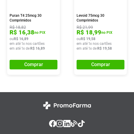
Puran T4 25mcg 30
Levoid 75mcg 30
Comprimidos
Comprimidos
R$
18
,
82
R$
21
,
99
R$
16
,
38
R$
18
,
99
no PIX
no PIX
ou
R$
16
,
89
ou
R$
19
,
58
em até
1
x nos cartões
em até
1
x nos cartões
em até
1
x de
R$
16
,
89
em até
1
x de
R$
19
,
58
Comprar
Comprar