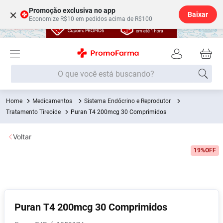
Promoção exclusiva no app
×
Baixar
Economize R$10 em pedidos acima de R$100
O que você está buscando?
Medicamentos
Sistema Endócrino e Reprodutor
Termos mais buscados
Tratamento Tireoide
Puran T4 200mcg 30 Comprimidos
Fralda
1
º
Voltar
Lenço Umedecido
2
º
19%
OFF
Medley
3
º
Fralda Xg
4
º
Fralda G
5
º
Desodorante
6
º
Puran T4 200mcg 30 Comprimidos
Shampoo
7
º