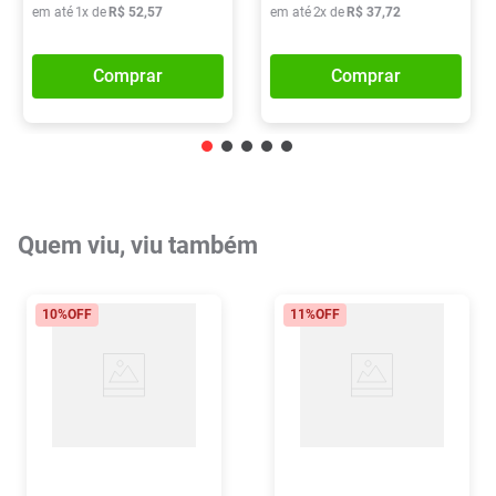
em até
1
x de
R$
52
,
57
em até
2
x de
R$
37
,
72
Comprar
Comprar
Quem viu, viu também
10%
OFF
11%
OFF