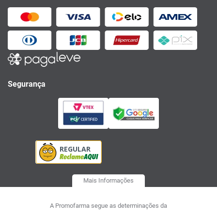
Segurança
Mais Informações
A Promofarma segue as determinações da