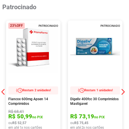
Patrocinado
23%
OFF
PATROCINADO
PATROCINADO
Restam 2 unidades!
Restam 1 unidades!
Flancox 600mg Apsen 14
Digeliv 400fcc 30 Comprimidos
Comprimidos
Mastigavel
R$
68
,
41
R$
50
,
99
R$
73
,
19
no PIX
no PIX
ou
R$
52
,
57
ou
R$
75
,
45
em até
1
x nos cartões
em até
2
x nos cartões