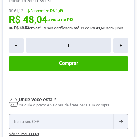
Puran T4
:
1059174
Absorvente
8
º
Economize
R$ 1,49
R$
61
,
12
R$
48
,
04
Pampers Confort Sec
9
º
à vista no PIX
Lavitan
10
º
ou
R$
49
,
53
em até
1
x nos cartões
em até
1
x de
R$
49
,
53
sem juros
－
＋
Comprar
Onde você está ?
Calcule o prazo e valores de frete para sua compra.
Não sei meu CEP