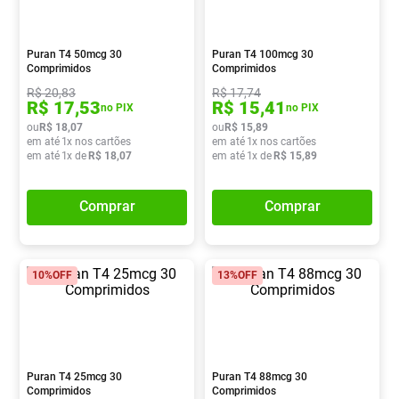
Absorvente
8
º
Vitamina D
9
º
Puran T4 50mcg 30
Puran T4 100mcg 30
Comprimidos
Comprimidos
Lavitan
10
º
R$
20
,
83
R$
17
,
74
R$
17
,
53
R$
15
,
41
no PIX
no PIX
ou
R$
18
,
07
ou
R$
15
,
89
em até
1
x nos cartões
em até
1
x nos cartões
em até
1
x de
R$
18
,
07
em até
1
x de
R$
15
,
89
Comprar
Comprar
10%
OFF
13%
OFF
Puran T4 25mcg 30
Puran T4 88mcg 30
Comprimidos
Comprimidos