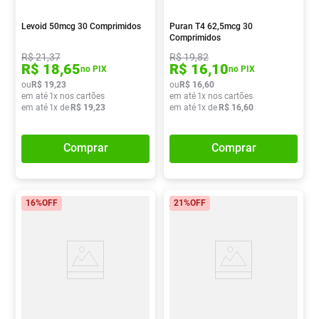
Levoid 50mcg 30 Comprimidos
Puran T4 62,5mcg 30
Comprimidos
R$
21
,
37
R$
19
,
82
R$
18
,
65
R$
16
,
10
no PIX
no PIX
ou
R$
19
,
23
ou
R$
16
,
60
em até
1
x nos cartões
em até
1
x nos cartões
em até
1
x de
R$
19
,
23
em até
1
x de
R$
16
,
60
Comprar
Comprar
16%
OFF
21%
OFF