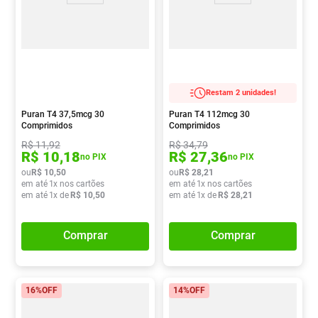
Restam 2 unidades!
Puran T4 37,5mcg 30
Puran T4 112mcg 30
Comprimidos
Comprimidos
R$
11
,
92
R$
34
,
79
R$
10
,
18
R$
27
,
36
no PIX
no PIX
ou
R$
10
,
50
ou
R$
28
,
21
em até
1
x nos cartões
em até
1
x nos cartões
em até
1
x de
R$
10
,
50
em até
1
x de
R$
28
,
21
Comprar
Comprar
16%
OFF
14%
OFF