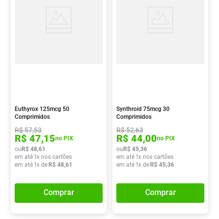
Euthyrox 125mcg 50
Synthroid 75mcg 30
Comprimidos
Comprimidos
R$
57
,
53
R$
52
,
63
R$
47
,
15
R$
44
,
00
no PIX
no PIX
ou
R$
48
,
61
ou
R$
45
,
36
em até
1
x nos cartões
em até
1
x nos cartões
em até
1
x de
R$
48
,
61
em até
1
x de
R$
45
,
36
Comprar
Comprar