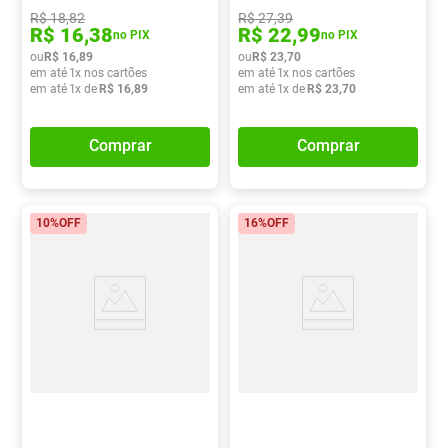
R$
18
,
82
R$
27
,
39
R$
16
,
38
R$
22
,
99
no PIX
no PIX
ou
R$
16
,
89
ou
R$
23
,
70
em até
1
x nos cartões
em até
1
x nos cartões
em até
1
x de
R$
16
,
89
em até
1
x de
R$
23
,
70
Comprar
Comprar
10%
OFF
16%
OFF