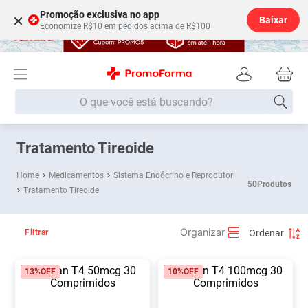
Promoção exclusiva no app
×
Baixar
Economize R$10 em pedidos acima de R$100
O que você está buscando?
Termos mais buscados
Tratamento Tireoide
Fralda
1
º
Medicamentos
Sistema Endócrino e Reprodutor
50
Produtos
Tratamento Tireoide
Medley
2
º
Lenço Umedecido
3
º
Filtrar
Fralda Xg
4
º
Fralda G
5
º
13%
OFF
10%
OFF
Shampoo
6
º
Desodorante
7
º