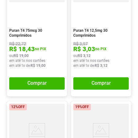
Puran T4 75mcg 30
Puran T4 12,5mg 30
Comprimidos
Comprimidos
R$
22
,
72
R$
3
,
97
R$
18
,
43
R$
3
,
03
no PIX
no PIX
ou
R$
19
,
00
ou
R$
3
,
12
em até
1
x nos cartões
em até
1
x nos cartões
em até
1
x de
R$
19
,
00
em até
1
x de
R$
3
,
12
Comprar
Comprar
12%
OFF
19%
OFF