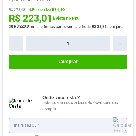
Vitamina D
8
º
Economize
R$ 6,90
R$
278
,
48
R$
223
,
01
Absorvente
9
º
à vista no PIX
Lavitan
ou
R$
229
,
91
10
º
em até
6
x nos cartões
em até
6
x de
R$
38
,
31
sem juros
－
＋
Comprar
Onde você está ?
Calcule o prazo e valores de frete para sua
compra.