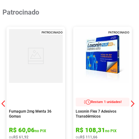
Patrocinado
PATROCINADO
PATROCINADO
Restam 1 unidades!
Fumagum 2mg Menta 36
Loxonin Flex 7 Adesivos
Gomas
Transdérmicos
R$
60
,
06
R$
108
,
31
no PIX
no PIX
ou
R$
61
,
92
ou
R$
111
,
66