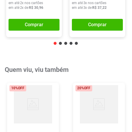
em até
2
x nos cartões
em até
3
x nos cartões
em até
2
x de
R$
30
,
96
em até
3
x de
R$
37
,
22
Comprar
Comprar
Quem viu, viu também
10%
OFF
20%
OFF