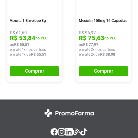
Vizuria 1 Envelope 8g
Meciclin 150mg 16 Cápsulas
R$
61
,
60
R$
96
,
97
R$
53
,
84
R$
75
,
63
no PIX
no PIX
ou
R$
55
,
51
ou
R$
77
,
97
em até
1
x nos cartões
em até
2
x nos cartões
em até
1
x de
R$
55
,
51
em até
2
x de
R$
38
,
98
Comprar
Comprar