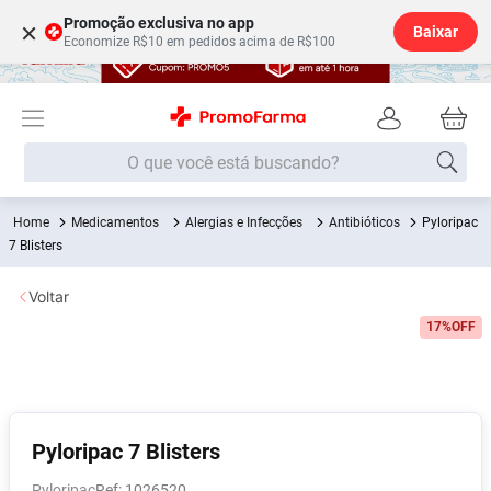
Promoção exclusiva no app
×
Baixar
Economize R$10 em pedidos acima de R$100
O que você está buscando?
Medicamentos
Alergias e Infecções
Antibióticos
Pyloripac
Termos mais buscados
7 Blisters
Fralda
1
º
Voltar
Lenço Umedecido
2
º
17%
OFF
Medley
3
º
Fralda Xg
4
º
Fralda G
5
º
Shampoo
6
º
Pyloripac 7 Blisters
Desodorante
7
º
Pyloripac
:
1026520