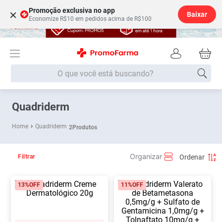
Promoção exclusiva no app
×
Baixar
Economize R$10 em pedidos acima de R$100
O que você está buscando?
Termos mais buscados
Quadriderm
Fralda
1
º
Quadriderm
2
Produtos
Lenço Umedecido
2
º
Medley
3
º
Filtrar
Fralda Xg
4
º
13%
OFF
11%
OFF
Fralda G
5
º
Shampoo
6
º
Desodorante
7
º