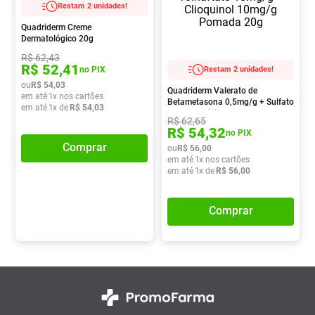
Restam 2 unidades!
Pampers Confort Sec
8
º
Quadriderm Creme
Vitamina D
9
º
Dermatológico 20g
R$
62
,
43
Soro Fisiológico
10
º
R$
52
,
41
Restam 2 unidades!
no PIX
ou
R$
54
,
03
Quadriderm Valerato de
em até
1
x nos cartões
Betametasona 0,5mg/g + Sulfato
em até
1
x de
R$
54
,
03
de Gentamicina 1,0mg/g +
R$
62
,
65
Tolnaftato 10mg/g + Clioquinol
R$
54
,
32
no PIX
10mg/g Pomada 20g
Comprar
ou
R$
56
,
00
em até
1
x nos cartões
em até
1
x de
R$
56
,
00
Comprar