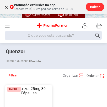
Promoção exclusiva no app
×
Baixar
Economize R$10 em pedidos acima de R$100
O que você está buscando?
Termos mais buscados
Quenzor
Fralda
1
º
Quenzor
1
Produto
Lenço Umedecido
2
º
Medley
3
º
Filtrar
Fralda Xg
4
º
16%
OFF
Fralda G
5
º
Desodorante
6
º
Shampoo
7
º