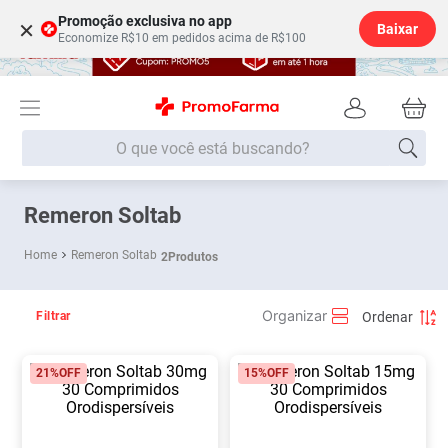
Promoção exclusiva no app
×
Baixar
Economize R$10 em pedidos acima de R$100
O que você está buscando?
Termos mais buscados
Remeron Soltab
Fralda
1
º
Remeron Soltab
2
Produtos
Lenço Umedecido
2
º
Medley
3
º
Filtrar
Fralda Xg
4
º
21%
OFF
15%
OFF
Fralda G
5
º
Desodorante
6
º
Shampoo
7
º