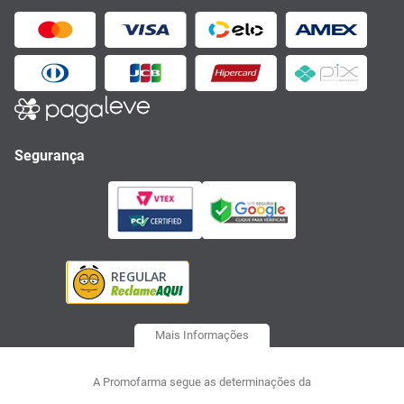
Segurança
Mais Informações
A Promofarma segue as determinações da