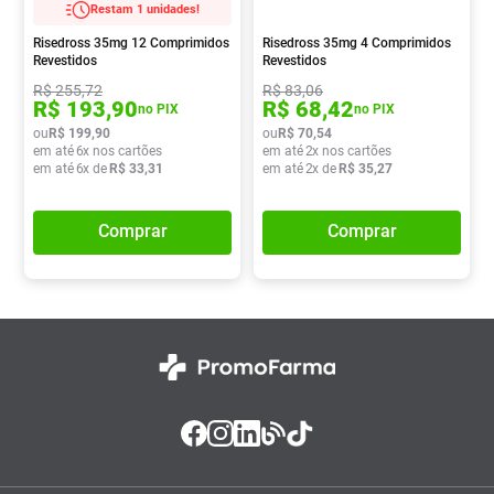
Restam 1 unidades!
Absorvente
8
º
Risedross 35mg 12 Comprimidos
Risedross 35mg 4 Comprimidos
Lavitan
9
º
Revestidos
Revestidos
R$
255
,
72
R$
83
,
06
Vitamina D
10
º
R$
193
,
90
R$
68
,
42
no PIX
no PIX
ou
R$
199
,
90
ou
R$
70
,
54
em até
6
x nos cartões
em até
2
x nos cartões
em até
6
x de
R$
33
,
31
em até
2
x de
R$
35
,
27
Comprar
Comprar