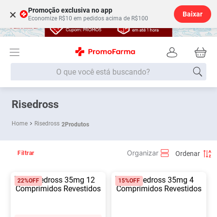
Promoção exclusiva no app
×
Baixar
Economize R$10 em pedidos acima de R$100
O que você está buscando?
Termos mais buscados
Risedross
Fralda
1
º
Risedross
2
Produtos
Medley
2
º
Lenço Umedecido
3
º
Filtrar
Fralda Xg
4
º
22%
OFF
15%
OFF
Fralda G
5
º
Shampoo
6
º
Desodorante
7
º