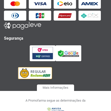
Segurança
Mais Informações
A Promofarma segue as determinações da