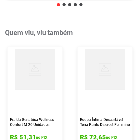
Quem viu, viu também
Fralda Geriatrica Wellness
Roupa Íntima Descartável
Confort M 20 Unidades
Tena Pants Discreet Feminino
P/m Nude 16 Unidades
R$
51
,
31
R$
72
,
65
no PIX
no PIX