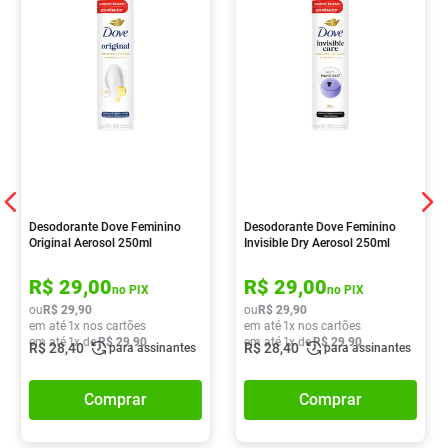
Desodorante Dove Feminino
Desodorante Dove Feminino
Original Aerosol 250ml
Invisible Dry Aerosol 250ml
R$
29
,
00
R$
29
,
00
no PIX
no PIX
ou
R$
29
,
90
ou
R$
29
,
90
em até
1
x nos cartões
em até
1
x nos cartões
em até
1
x de
R$
29
,
90
em até
1
x de
R$
29
,
90
R$
28
,
40
R$
28
,
40
para assinantes
para assinantes
Comprar
Comprar