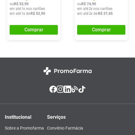
ou
R$
52
,
90
ou
R$
74
,
90
em até
1
x nos cartões
em até
2
x nos cartões
em até
1
x de
R$
52
,
90
em até
2
x de
R$
37
,
45
Comprar
Comprar
Institucional
Serviços
Sobre a Promofarma
Convênio Farmácia