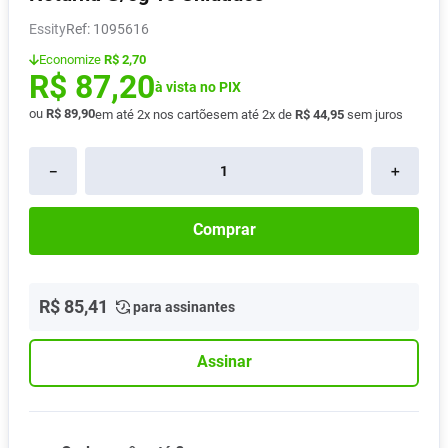
Absorvente
8
º
Essity
:
1095616
Vitamina D
9
º
Economize
R$ 2,70
R$
87
,
20
Lavitan
à vista no PIX
10
º
ou
R$
89
,
90
em até
2
x nos cartões
em até
2
x de
R$
44
,
95
sem juros
－
＋
Comprar
R$
85
,
41
para assinantes
Assinar