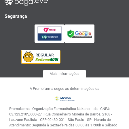
Segurança
Mais Informações
A Promofarma segue as determinações da
Promofarma | Organização Farmacêutica Nakano Ltda | CNPJ:
03.123.210\0003-27 | Rua Conselheiro Moreira de Barros, 2168 -
Lauzane Paulista - CEP 02430-001 - São Paulo - SP | Horário de
Atendimento: Segunda à Sexta-feira das 08:00 às 17:00h e Sábado