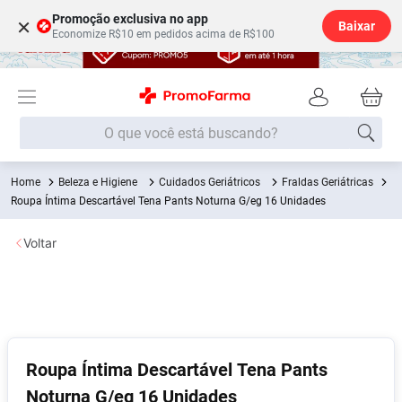
Promoção exclusiva no app
×
Baixar
Economize R$10 em pedidos acima de R$100
O que você está buscando?
Beleza e Higiene
Cuidados Geriátricos
Fraldas Geriátricas
Termos mais buscados
Roupa Íntima Descartável Tena Pants Noturna G/eg 16 Unidades
Fralda
1
º
Voltar
Medley
2
º
Lenço Umedecido
3
º
Fralda Xg
4
º
Fralda G
5
º
Shampoo
6
º
Roupa Íntima Descartável Tena Pants
Noturna G/eg 16 Unidades
Desodorante
7
º