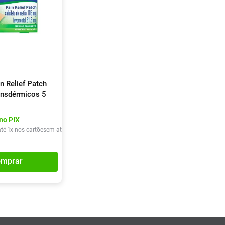
n Relief Patch
ansdérmicos 5
no PIX
té
1
x nos cartões
em até
1
x de
R$
34
,
90
mprar