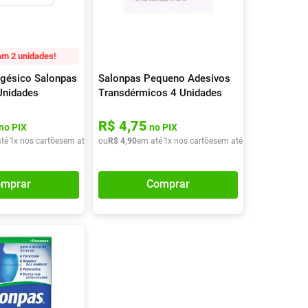
Tudo
Tiras para Teste
Lenços e Toalhas
Talcos
Esponjas
Umedecidas
Ver Tudo
Ver Tudo
Ver Tudo
m 2 unidades!
Protetor de Colchão
lgésico Salonpas
Salonpas Pequeno Adesivos
Roupas Íntimas
Unidades
Transdérmicos 4 Unidades
Ver Tudo
R$
4
,
75
no PIX
no PIX
té
1
x nos cartões
em até
1
x de
ou
R$
R$
4
17
,
90
,
90
em até
1
x nos cartões
em até
1
x de
R$
4
,
90
mprar
Comprar