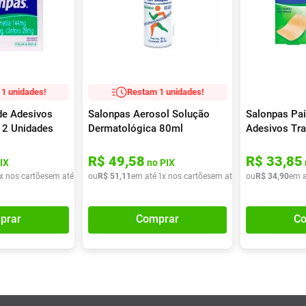
1 unidades!
Restam 1 unidades!
de Adesivos
Salonpas Aerosol Solução
Salonpas Pai
 2 Unidades
Dermatológica 80ml
Adesivos Tr
Unidades
R$
49
,
58
R$
33
,
85
IX
no PIX
x nos cartões
em até
1
x de
ou
R$
R$
9
51
,
89
,
11
em até
1
x nos cartões
em até
1
x de
ou
R$
R$
34
51
,
90
,
11
em a
prar
Comprar
Co