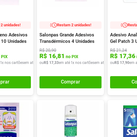
Escovas e Pentes
Colesterol e Triglicerídeos
Teste de Gravidez e
Copos
Olhos
, Pasta e Gel
Mascar
Ver 
tusão
Fertilidade
ador
Ver Tudo
Ver Tudo
Ver Tudo
Ver Tudo
Barras de Cereal
Tudo
Ver Tudo
Pós Barba
Ver Tudo
2 unidades!
Restam 2 unidades!
Resta
do
eno Adesivos
Salonpas Grande Adesivos
Adesivo Ana
 10 Unidades
Transdérmicos 4 Unidades
Gel Patch 3 
R$
20
,
90
R$
21
,
24
R$
16
,
81
R$
17
,
36
 PIX
no PIX
1
x nos cartões
em até
1
x de
ou
R$
R$
17
10
,
33
,
87
em até
1
x nos cartões
em até
1
x de
ou
R$
R$
17
17
,
90
,
33
em a
prar
Comprar
Co