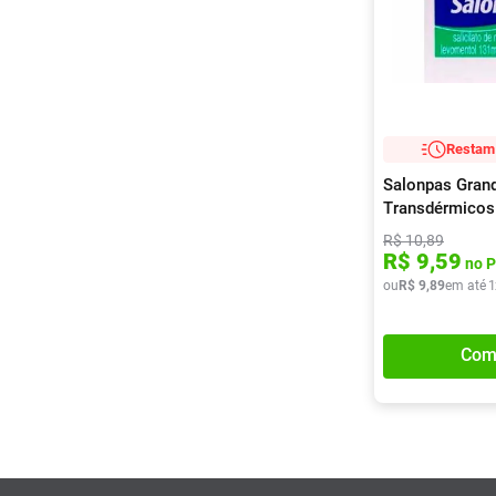
Acetato de alfa tocoferol,
cânfora, mentol, salicilato de
etilenoglicol, salicilato de
glicol, salicilato de metila,
timol
Restam 
Salonpas Gran
Transdérmicos
R$
10
,
89
R$
9
,
59
no P
ou
R$
9
,
89
em até
1
Com