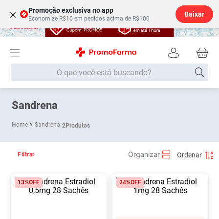
Promoção exclusiva no app
×
Baixar
Economize R$10 em pedidos acima de R$100
O que você está buscando?
Termos mais buscados
Sandrena
Fralda
1
º
Sandrena
2
Produtos
Medley
2
º
Lenço Umedecido
3
º
Filtrar
Fralda Xg
4
º
13%
OFF
24%
OFF
Fralda G
5
º
Shampoo
6
º
Desodorante
7
º