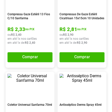
Absorvente
8
º
Vitamina D
9
º
Compressa Gaze Estéril 13 Fios
Compressas De Gaze Estéril
C/10 Sanfarma
Cicatrisan 15x15cm 10 Unidades
Lavitan
10
º
R$
2
,
33
R$
2
,
81
no PIX
no PIX
ou
R$
2
,
40
ou
R$
2
,
90
em até
1
x nos cartões
em até
1
x nos cartões
em até
1
x de
R$
2
,
40
em até
1
x de
R$
2
,
90
Comprar
Comprar
Coletor Universal Sanfarma 70ml
Antisséptico Derms Spray 45ml