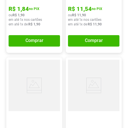
R$
1
,
84
R$
11
,
54
no PIX
no PIX
ou
R$
1
,
90
ou
R$
11
,
90
em até
1
x nos cartões
em até
1
x nos cartões
em até
1
x de
R$
1
,
90
em até
1
x de
R$
11
,
90
Comprar
Comprar