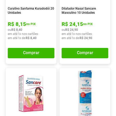
Curativo Sanfarma Kuradodói 20
Dilatador Nasal Sancare
Unidades
Masculino 10 Unidades
R$
8
,
15
R$
24
,
15
no PIX
no PIX
ou
R$
8
,
40
ou
R$
24
,
90
em até
1
x nos cartões
em até
1
x nos cartões
em até
1
x de
R$
8
,
40
em até
1
x de
R$
24
,
90
Comprar
Comprar