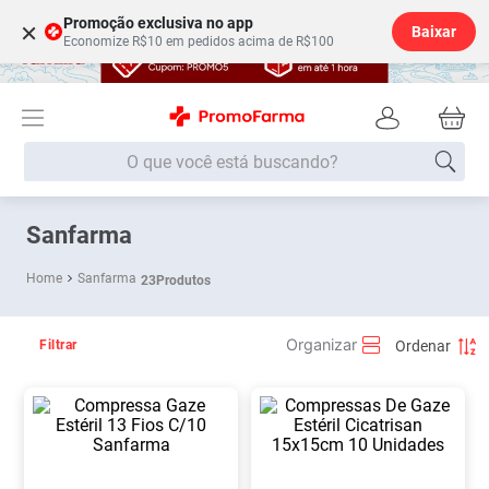
Promoção exclusiva no app
×
Baixar
Economize R$10 em pedidos acima de R$100
O que você está buscando?
Termos mais buscados
Sanfarma
Fralda
1
º
Sanfarma
23
Produtos
Medley
2
º
Lenço Umedecido
3
º
Filtrar
Fralda Xg
4
º
Fralda G
5
º
Shampoo
6
º
Desodorante
7
º