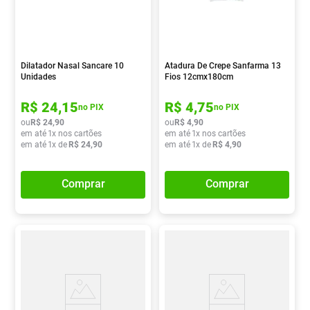
Dilatador Nasal Sancare 10
Atadura De Crepe Sanfarma 13
Unidades
Fios 12cmx180cm
R$
24
,
15
R$
4
,
75
no PIX
no PIX
ou
R$
24
,
90
ou
R$
4
,
90
em até
1
x nos cartões
em até
1
x nos cartões
em até
1
x de
R$
24
,
90
em até
1
x de
R$
4
,
90
Comprar
Comprar