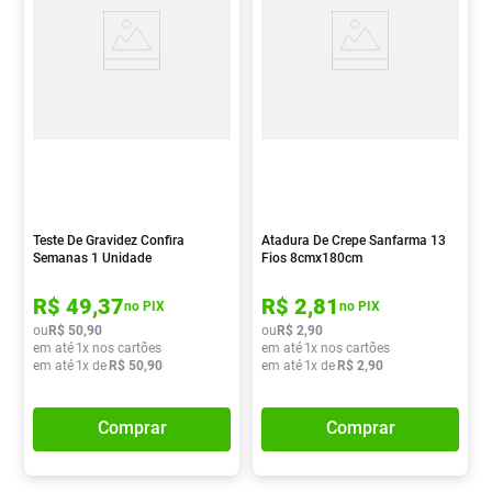
Teste De Gravidez Confira
Atadura De Crepe Sanfarma 13
Semanas 1 Unidade
Fios 8cmx180cm
R$
49
,
37
R$
2
,
81
no PIX
no PIX
ou
R$
50
,
90
ou
R$
2
,
90
em até
1
x nos cartões
em até
1
x nos cartões
em até
1
x de
R$
50
,
90
em até
1
x de
R$
2
,
90
Comprar
Comprar