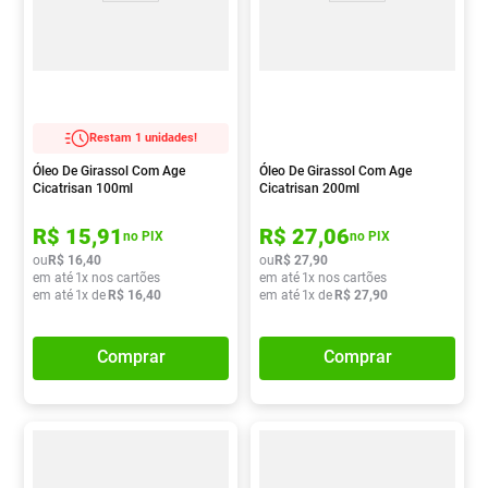
Restam 1 unidades!
Óleo De Girassol Com Age
Óleo De Girassol Com Age
Cicatrisan 100ml
Cicatrisan 200ml
R$
15
,
91
R$
27
,
06
no PIX
no PIX
ou
R$
16
,
40
ou
R$
27
,
90
em até
1
x nos cartões
em até
1
x nos cartões
em até
1
x de
R$
16
,
40
em até
1
x de
R$
27
,
90
Comprar
Comprar