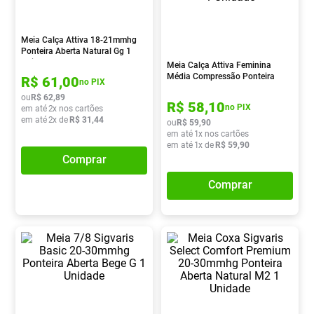
Pampers Confort Sec
8
º
Vitamina D
9
º
Meia Calça Attiva 18-21mmhg
Ponteira Aberta Natural Gg 1
Soro Fisiológico
10
º
Unidade
Meia Calça Attiva Feminina
Média Compressão Ponteira
R$
61
,
00
no PIX
Aberta Natural Escuro P 1
ou
R$
62
,
89
Unidade
R$
58
,
10
no PIX
em até
2
x nos cartões
em até
2
x de
R$
31
,
44
ou
R$
59
,
90
em até
1
x nos cartões
em até
1
x de
R$
59
,
90
Comprar
Comprar