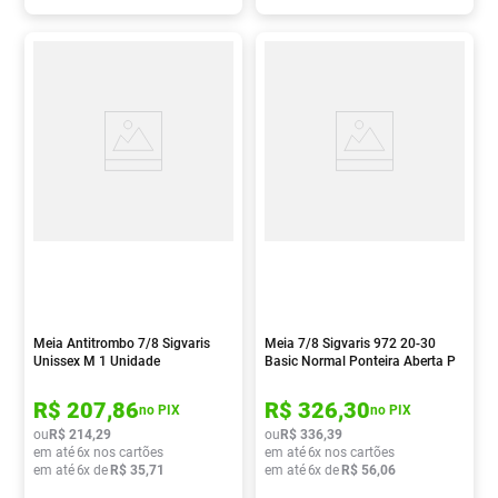
Meia Antitrombo 7/8 Sigvaris
Meia 7/8 Sigvaris 972 20-30
Unissex M 1 Unidade
Basic Normal Ponteira Aberta P
Bege 1 Par
R$
207
,
86
R$
326
,
30
no PIX
no PIX
ou
R$
214
,
29
ou
R$
336
,
39
em até
6
x nos cartões
em até
6
x nos cartões
em até
6
x de
R$
35
,
71
em até
6
x de
R$
56
,
06