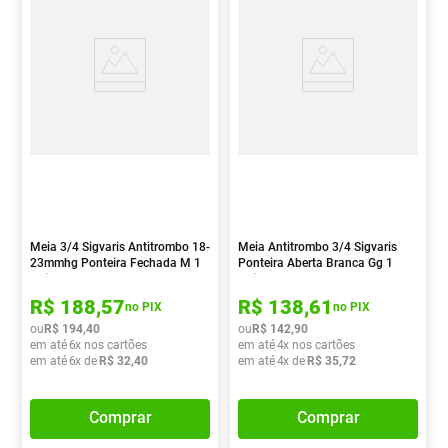
Meia 3/4 Sigvaris Antitrombo 18-
Meia Antitrombo 3/4 Sigvaris
23mmhg Ponteira Fechada M 1
Ponteira Aberta Branca Gg 1
Unidade
Unidade
R$
188
,
57
R$
138
,
61
no PIX
no PIX
ou
R$
194
,
40
ou
R$
142
,
90
em até
6
x nos cartões
em até
4
x nos cartões
em até
6
x de
R$
32
,
40
em até
4
x de
R$
35
,
72
Comprar
Comprar