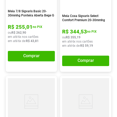
Meia 7/8 Sigvaris Basic 20-
30mmhg Ponteira Aberta Bege G
Meia Coxa Sigvaris Select
1 Unidade
Comfort Premium 20-30mmhg
Ponteira Aberta Natural M2 1
R$
255
,
01
no PIX
Unidade
R$
344
,
53
no PIX
ou
R$
262
,
90
em até
6
x nos cartões
ou
R$
355
,
19
em até
6
x de
R$
43
,
81
em até
6
x nos cartões
em até
6
x de
R$
59
,
19
Comprar
Comprar