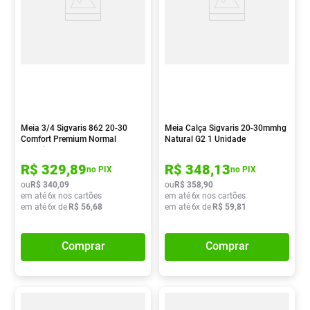
Meia 3/4 Sigvaris 862 20-30
Meia Calça Sigvaris 20-30mmhg
Comfort Premium Normal
Natural G2 1 Unidade
Ponteira Fechada Gg Natural 1
Par
R$
329
,
89
R$
348
,
13
no PIX
no PIX
ou
R$
340
,
09
ou
R$
358
,
90
em até
6
x nos cartões
em até
6
x nos cartões
em até
6
x de
R$
56
,
68
em até
6
x de
R$
59
,
81
Comprar
Comprar