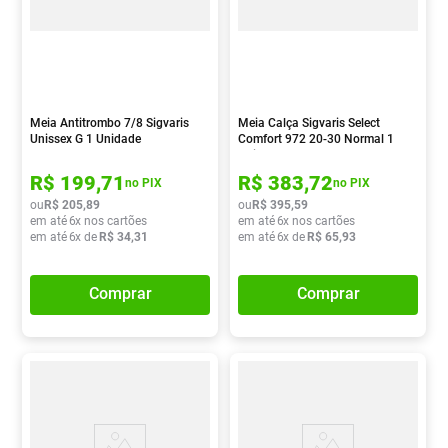
Meia Antitrombo 7/8 Sigvaris
Meia Calça Sigvaris Select
Unissex G 1 Unidade
Comfort 972 20-30 Normal 1
Unidade
R$
199
,
71
R$
383
,
72
no PIX
no PIX
ou
R$
205
,
89
ou
R$
395
,
59
em até
6
x nos cartões
em até
6
x nos cartões
em até
6
x de
R$
34
,
31
em até
6
x de
R$
65
,
93
Comprar
Comprar