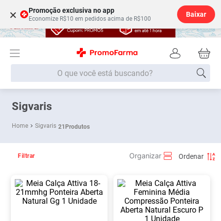
Promoção exclusiva no app
×
Baixar
Economize R$10 em pedidos acima de R$100
O que você está buscando?
Termos mais buscados
Sigvaris
Fralda
1
º
Sigvaris
21
Produtos
Lenço Umedecido
2
º
Medley
3
º
Filtrar
Fralda Xg
4
º
Fralda G
5
º
Desodorante
6
º
Shampoo
7
º