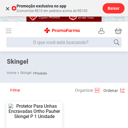
Promoção exclusiva no app
×
Baixar
Economize R$10 em pedidos acima de R$100
O que você está buscando?
Termos mais buscados
Skingel
Fralda
1
º
Skingel
1
Produto
Medley
2
º
Lenço Umedecido
3
º
Filtrar
Fralda Xg
4
º
Fralda G
5
º
Shampoo
6
º
Desodorante
7
º