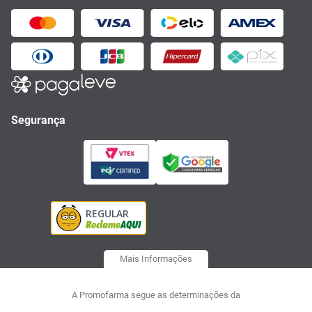
Segurança
Mais Informações
A Promofarma segue as determinações da