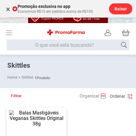
Promoção exclusiva no app
×
Baixar
Economize R$10 em pedidos acima de R$100
O que você está buscando?
Termos mais buscados
Skittles
Fralda
1
º
Skittles
1
Produto
Lenço Umedecido
2
º
Medley
3
º
Filtrar
Fralda Xg
4
º
Fralda G
5
º
Desodorante
6
º
Shampoo
7
º