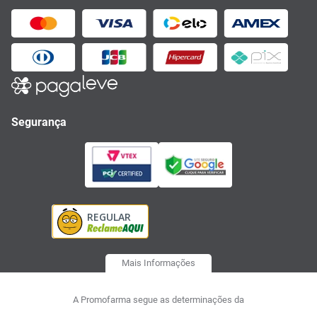
Segurança
Mais Informações
A Promofarma segue as determinações da