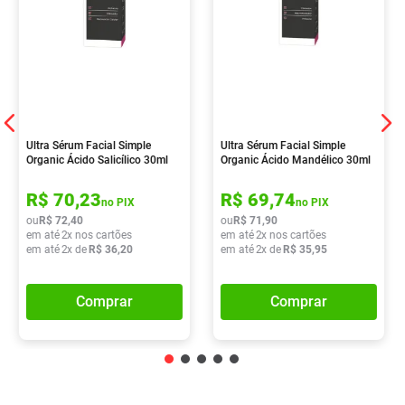
Ultra Sérum Facial Simple
Ultra Sérum Facial Simple
Organic Ácido Salicílico 30ml
Organic Ácido Mandélico 30ml
R$
70
,
23
R$
69
,
74
no PIX
no PIX
ou
R$
72
,
40
ou
R$
71
,
90
em até
2
x nos cartões
em até
2
x nos cartões
em até
2
x de
R$
36
,
20
em até
2
x de
R$
35
,
95
Comprar
Comprar