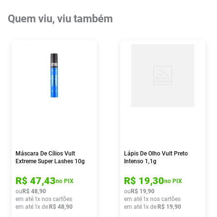
Quem viu, viu também
Máscara De Cílios Vult
Lápis De Olho Vult Preto
Extreme Super Lashes 10g
Intenso 1,1g
R$
47
,
43
R$
19
,
30
no PIX
no PIX
ou
R$
48
,
90
ou
R$
19
,
90
em até
1
x nos cartões
em até
1
x nos cartões
em até
1
x de
R$
48
,
90
em até
1
x de
R$
19
,
90