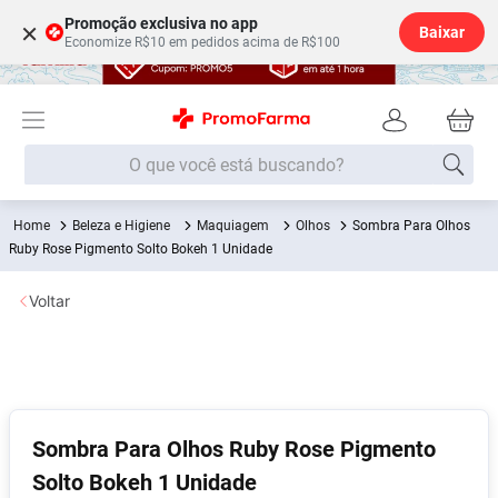
Promoção exclusiva no app
×
Baixar
Economize R$10 em pedidos acima de R$100
O que você está buscando?
Beleza e Higiene
Maquiagem
Olhos
Sombra Para Olhos
Termos mais buscados
Ruby Rose Pigmento Solto Bokeh 1 Unidade
Fralda
1
º
Voltar
Lenço Umedecido
2
º
Medley
3
º
Fralda Xg
4
º
Fralda G
5
º
Sombra Para Olhos Ruby Rose Pigmento
Desodorante
6
º
Solto Bokeh 1 Unidade
Shampoo
7
º