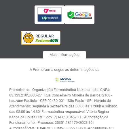
Mais Informações
A Promofarma segue as determinações da
Promofarma | Organização Farmacêutica Nakano Ltda | CNPJ:
03.123.210\0003-27 | Rua Conselheiro Moreira de Barros, 2168 -
Lauzane Paulista - CEP 02430-001 - São Paulo - SP | Horário de
Atendimento: Segunda à Sexta-feira das 08:00 às 17:00h e Sábado
das 08:00 às 14:30| Farmacêutica responsável: Vitória Regina
Kenps de Souza CRF 122517| AFE: 0.04673.1 | Autorização de
Funcionamento - Processo: 25351.181179/2002-16 |
Autorização/MS: 0.04673.1 | CMVS - 355030801-477-000356-1-0