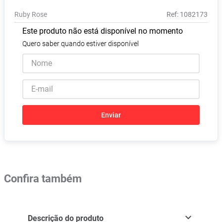
Pampers Confort Sec
8
º
Ruby Rose
:
1082173
Vitamina D
9
º
Este produto não está disponível no momento
Soro Fisiológico
10
º
Quero saber quando estiver disponível
Enviar
Confira também
Descrição do produto