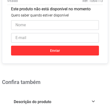
Vitalab
:
1064113
Absorvente
8
º
Este produto não está disponível no momento
Lavitan
9
º
Quero saber quando estiver disponível
Vitamina D
10
º
Enviar
Confira também
Descrição do produto