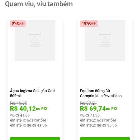
Quem viu, viu também
9%
OFF
18%
OFF
Água Inglesa Solução Oral
Equitam 80mg 30
500ml
Comprimidos Revestidos
R$
45
,
35
R$
87
,
21
R$
40
,
12
R$
69
,
74
no PIX
no PIX
ou
R$
41
,
36
ou
R$
71
,
90
em até
1
x nos cartões
em até
2
x nos cartões
em até
1
x de
R$
41
,
36
em até
2
x de
R$
35
,
95