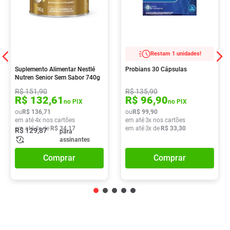
Restam 1 unidades!
Suplemento Alimentar Nestlé
Probians 30 Cápsulas
Nutren Senior Sem Sabor 740g
R$
151
,
90
R$
135
,
90
R$
132
,
61
R$
96
,
90
no PIX
no PIX
ou
R$
136
,
71
ou
R$
99
,
90
em até
4
x nos cartões
em até
3
x nos cartões
em até
4
x de
R$
34
,
17
em até
3
x de
R$
33
,
30
R$
129
,
87
para
assinantes
Comprar
Comprar