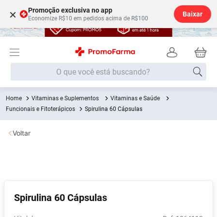
Promoção exclusiva no app
×
Baixar
Economize R$10 em pedidos acima de R$100
O que você está buscando?
Vitaminas e Suplementos
Vitaminas e Saúde
Termos mais buscados
Funcionais e Fitoterápicos
Spirulina 60 Cápsulas
Fralda
1
º
Voltar
Medley
2
º
Lenço Umedecido
3
º
Fralda Xg
4
º
Fralda G
5
º
Spirulina 60 Cápsulas
Shampoo
6
º
Desodorante
7
º