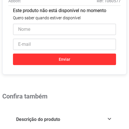
Abbott
:
1060577
Pampers Confort Sec
8
º
Este produto não está disponível no momento
Vitamina D
9
º
Quero saber quando estiver disponível
Soro Fisiológico
10
º
Enviar
Confira também
Descrição do produto