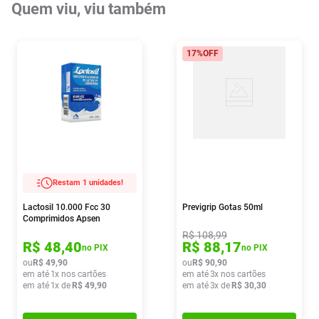
Quem viu, viu também
17%
OFF
Restam 1 unidades!
Lactosil 10.000 Fcc 30
Previgrip Gotas 50ml
Comprimidos Apsen
R$
108
,
99
R$
48
,
40
R$
88
,
17
no PIX
no PIX
ou
R$
49
,
90
ou
R$
90
,
90
em até
1
x nos cartões
em até
3
x nos cartões
em até
1
x de
R$
49
,
90
em até
3
x de
R$
30
,
30