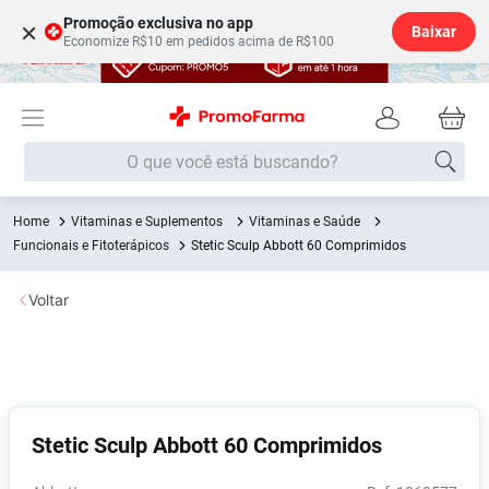
Promoção exclusiva no app
×
Baixar
Economize R$10 em pedidos acima de R$100
O que você está buscando?
Vitaminas e Suplementos
Vitaminas e Saúde
Termos mais buscados
Funcionais e Fitoterápicos
Stetic Sculp Abbott 60 Comprimidos
Fralda
1
º
Voltar
Lenço Umedecido
2
º
Medley
3
º
Fralda Xg
4
º
Fralda G
5
º
Stetic Sculp Abbott 60 Comprimidos
Shampoo
6
º
Desodorante
7
º