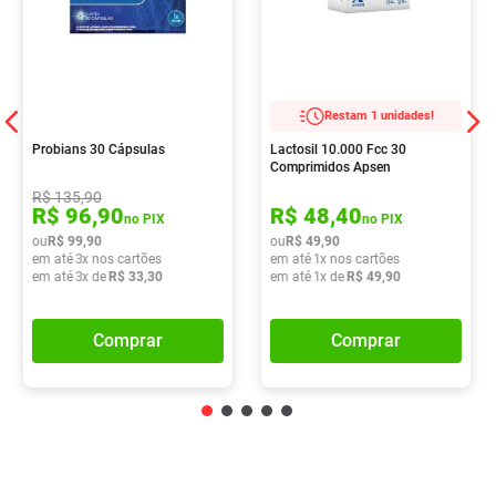
Restam 1 unidades!
Probians 30 Cápsulas
Lactosil 10.000 Fcc 30
Comprimidos Apsen
R$
135
,
90
R$
96
,
90
R$
48
,
40
no PIX
no PIX
ou
R$
99
,
90
ou
R$
49
,
90
em até
3
x nos cartões
em até
1
x nos cartões
em até
3
x de
R$
33
,
30
em até
1
x de
R$
49
,
90
Comprar
Comprar