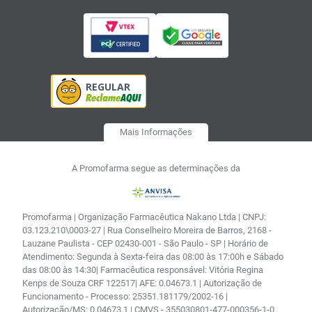
Mais Informações
A Promofarma segue as determinações da
Promofarma | Organização Farmacêutica Nakano Ltda | CNPJ:
03.123.210\0003-27 | Rua Conselheiro Moreira de Barros, 2168 -
Lauzane Paulista - CEP 02430-001 - São Paulo - SP | Horário de
Atendimento: Segunda à Sexta-feira das 08:00 às 17:00h e Sábado
das 08:00 às 14:30| Farmacêutica responsável: Vitória Regina
Kenps de Souza CRF 122517| AFE: 0.04673.1 | Autorização de
Funcionamento - Processo: 25351.181179/2002-16 |
Autorização/MS: 0.04673.1 | CMVS - 355030801-477-000356-1-0