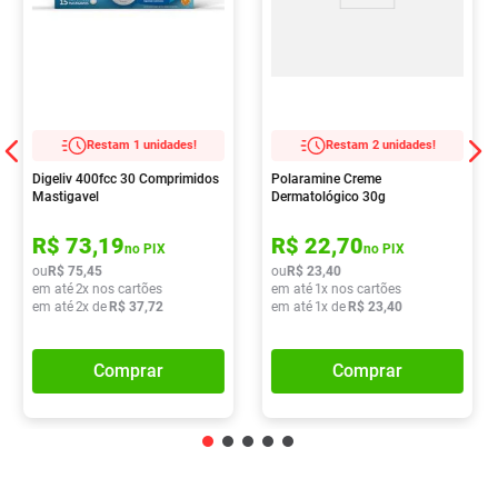
Restam 1 unidades!
Restam 2 unidades!
Digeliv 400fcc 30 Comprimidos
Polaramine Creme
Mastigavel
Dermatológico 30g
R$
73
,
19
R$
22
,
70
no PIX
no PIX
ou
R$
75
,
45
ou
R$
23
,
40
em até
2
x nos cartões
em até
1
x nos cartões
em até
2
x de
R$
37
,
72
em até
1
x de
R$
23
,
40
Comprar
Comprar