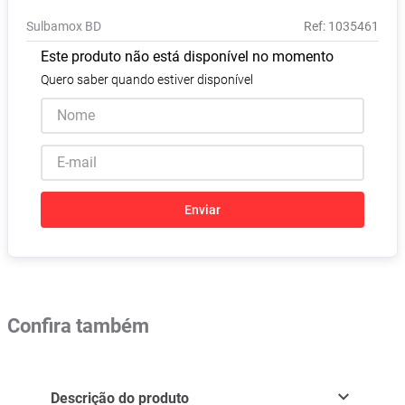
Pampers Confort Sec
8
º
Sulbamox BD
:
1035461
Vitamina D
9
º
Este produto não está disponível no momento
Soro Fisiológico
10
º
Quero saber quando estiver disponível
Enviar
Confira também
Descrição do produto