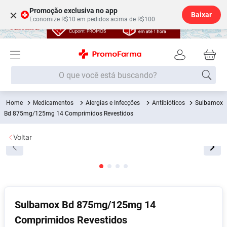
Promoção exclusiva no app
×
Baixar
Economize R$10 em pedidos acima de R$100
O que você está buscando?
Medicamentos
Alergias e Infecções
Antibióticos
Sulbamox
Termos mais buscados
Bd 875mg/125mg 14 Comprimidos Revestidos
Fralda
1
º
Voltar
Lenço Umedecido
2
º
Medley
3
º
Fralda Xg
4
º
Fralda G
5
º
Sulbamox Bd 875mg/125mg 14
Desodorante
6
º
Comprimidos Revestidos
Shampoo
7
º