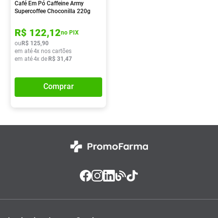
Café Em Pó Caffeine Army
Supercoffee Choconilla 220g
R$
122
,
12
no PIX
ou
R$
125
,
90
em até
4
x nos cartões
em até
4
x de
R$
31
,
47
Comprar