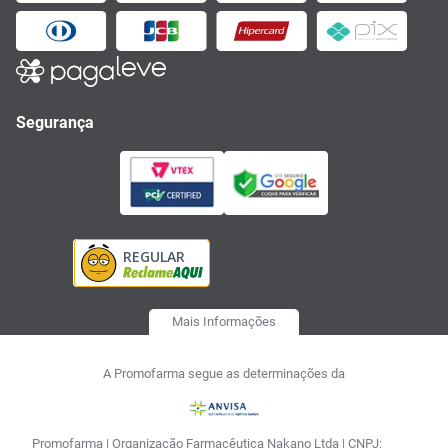
Segurança
Mais Informações
A Promofarma segue as determinações da
Promofarma | Organização Farmacêutica Nakano Ltda | CNPJ: