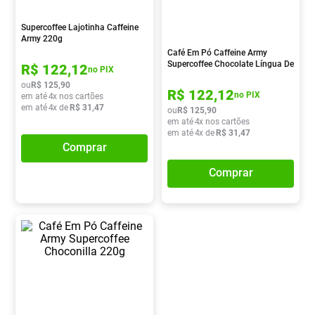
Pampers Confort Sec
8
º
Supercoffee Lajotinha Caffeine
Vitamina D
9
º
Army 220g
Café Em Pó Caffeine Army
Soro Fisiológico
10
º
Supercoffee Chocolate Língua De
R$
122
,
12
no PIX
Gato 220g
ou
R$
125
,
90
R$
122
,
12
no PIX
em até
4
x nos cartões
em até
4
x de
R$
31
,
47
ou
R$
125
,
90
em até
4
x nos cartões
em até
4
x de
R$
31
,
47
Comprar
Comprar