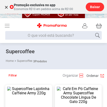
Promoção exclusiva no app
×
Baixar
Economize R$10 em pedidos acima de R$100
O que você está buscando?
Termos mais buscados
Supercoffee
Fralda
1
º
Supercoffee
3
Produtos
Lenço Umedecido
2
º
Medley
3
º
Filtrar
Fralda Xg
4
º
Fralda G
5
º
Shampoo
6
º
Desodorante
7
º