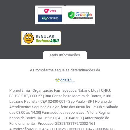
Mais Informações
A Promofarma segue as determinações da
Promofarma | Organização Farmacêutica Nakano Ltda | CNPJ:
03.123.210\0003-27 | Rua Conselheiro Moreira de Barros, 2168 -
Lauzane Paulista - CEP 02430-001 - São Paulo - SP | Horário de
Atendimento: Segunda à Sexta-feira das 08:00 às 17:00h e Sábado
das 08:00 às 14:30| Farmacêutica responsável: Vitória Regina
Kenps de Souza CRF 122517| AFE: 0.04673.1 | Autorização de
Funcionamento - Processo: 25351.181179/2002-16 |
Autorização/MS: 0.04673.1 | CMVS - 355030801-477-000356-1-0