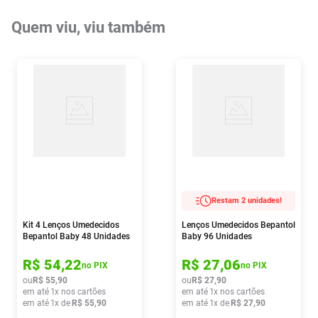
Quem viu, viu também
Restam 2 unidades!
Kit 4 Lenços Umedecidos
Lenços Umedecidos Bepantol
Bepantol Baby 48 Unidades
Baby 96 Unidades
Cada
R$
54
,
22
R$
27
,
06
no PIX
no PIX
ou
R$
55
,
90
ou
R$
27
,
90
em até
1
x nos cartões
em até
1
x nos cartões
em até
1
x de
R$
55
,
90
em até
1
x de
R$
27
,
90