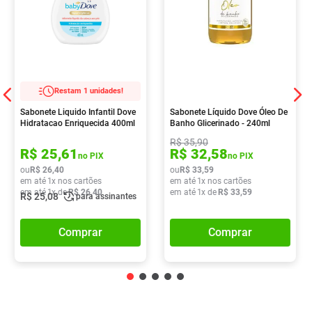
Restam 1 unidades!
Sabonete Liquido Infantil Dove
Sabonete Líquido Dove Óleo De
Hidratacao Enriquecida 400ml
Banho Glicerinado - 240ml
R$
35
,
90
R$
25
,
61
R$
32
,
58
no PIX
no PIX
ou
R$
26
,
40
ou
R$
33
,
59
em até
1
x nos cartões
em até
1
x nos cartões
em até
1
x de
R$
26
,
40
em até
1
x de
R$
33
,
59
R$
25
,
08
para assinantes
Comprar
Comprar