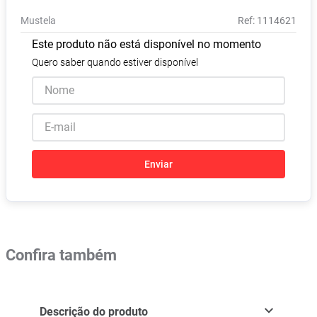
Absorvente
8
º
Mustela
:
1114621
Vitamina D
9
º
Este produto não está disponível no momento
Lavitan
10
º
Quero saber quando estiver disponível
Enviar
Confira também
Descrição do produto