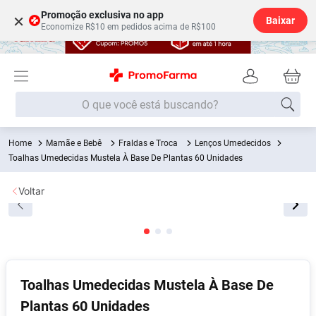
Promoção exclusiva no app
×
Baixar
Economize R$10 em pedidos acima de R$100
O que você está buscando?
Mamãe e Bebê
Fraldas e Troca
Lenços Umedecidos
Termos mais buscados
Toalhas Umedecidas Mustela À Base De Plantas 60 Unidades
Fralda
1
º
Voltar
Medley
2
º
Lenço Umedecido
3
º
Fralda Xg
4
º
Fralda G
5
º
Toalhas Umedecidas Mustela À Base De
Shampoo
6
º
Plantas 60 Unidades
Desodorante
7
º