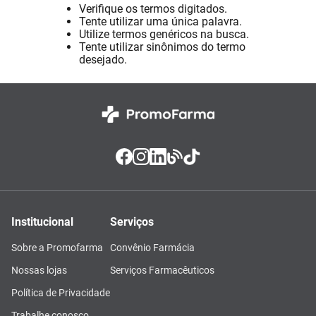
Verifique os termos digitados.
Absorvente
8
º
Tente utilizar uma única palavra.
Utilize termos genéricos na busca.
Pampers Confort Sec
9
º
Tente utilizar sinônimos do termo
Lavitan
desejado.
10
º
Institucional
Serviços
Sobre a Promofarma
Convênio Farmácia
Nossas lojas
Serviços Farmacêuticos
Política de Privacidade
Trabalhe conosco