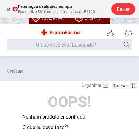
Promoção exclusiva no app
×
Baixar
Economize R$10 em pedidos acima de R$100
O que você está buscando?
Termos mais buscados
0
Produto
Fralda
1
º
Lenço Umedecido
2
º
Medley
3
º
OOPS!
Fralda Xg
4
º
Fralda G
5
º
Nenhum produto encontrado
Desodorante
6
º
O que eu devo fazer?
Shampoo
7
º