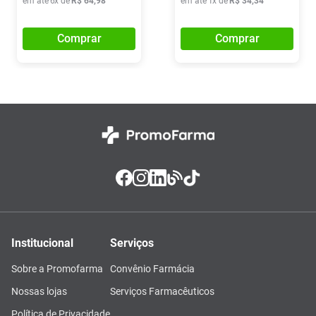
em até
6
x de
R$
64
,
98
em até
1
x de
R$
34
,
34
Comprar
Comprar
Institucional
Serviços
Sobre a Promofarma
Convênio Farmácia
Nossas lojas
Serviços Farmacêuticos
Política de Privacidade