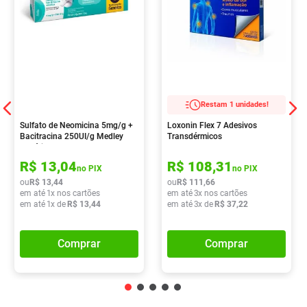
Restam 1 unidades!
Sulfato de Neomicina 5mg/g +
Loxonin Flex 7 Adesivos
Bacitracina 250UI/g Medley
Transdérmicos
Genérico Pomada
Dermatológica 15g
R$
13
,
04
R$
108
,
31
no PIX
no PIX
ou
R$
13
,
44
ou
R$
111
,
66
em até
1
x nos cartões
em até
3
x nos cartões
em até
1
x de
R$
13
,
44
em até
3
x de
R$
37
,
22
Comprar
Comprar