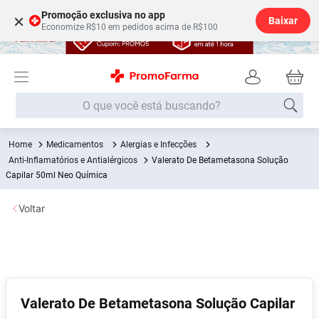
Promoção exclusiva no app
×
Baixar
Economize R$10 em pedidos acima de R$100
O que você está buscando?
Medicamentos
Alergias e Infecções
Termos mais buscados
Anti-Inflamatórios e Antialérgicos
Valerato De Betametasona Solução
Fralda
Capilar 50ml Neo Química
1
º
Medley
2
º
Voltar
Lenço Umedecido
3
º
Fralda Xg
4
º
Fralda G
5
º
Shampoo
6
º
Valerato De Betametasona Solução Capilar
Desodorante
7
º