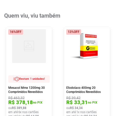
Quem viu, viu também
16%
OFF
13%
OFF
Restam 1 unidades!
Mesacol Mmx 1200mg 30
Etodolaco 400mg 20
Comprimidos Revestidos
Comprimidos Revestidos
Germed
R$
463
,
32
R$
39
,
42
R$
378
,
18
R$
33
,
31
no PIX
no PIX
ou
R$
389
,
88
ou
R$
34
,
34
em até
6
x nos cartões
em até
1
x nos cartões