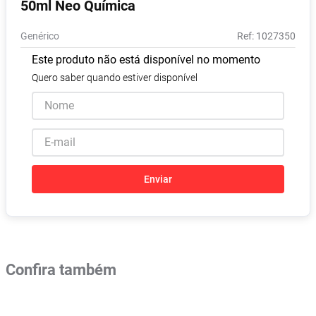
50ml Neo Química
Absorvente
8
º
Genérico
:
1027350
Lavitan
9
º
Este produto não está disponível no momento
Vitamina D
10
º
Quero saber quando estiver disponível
Enviar
Confira também