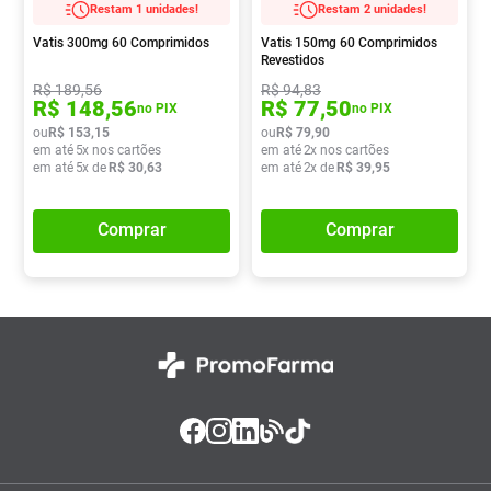
Restam 1 unidades!
Restam 2 unidades!
Absorvente
8
º
Vatis 300mg 60 Comprimidos
Vatis 150mg 60 Comprimidos
Vitamina D
9
º
Revestidos
R$
189
,
56
R$
94
,
83
Lavitan
10
º
R$
148
,
56
R$
77
,
50
no PIX
no PIX
ou
R$
153
,
15
ou
R$
79
,
90
em até
5
x nos cartões
em até
2
x nos cartões
em até
5
x de
R$
30
,
63
em até
2
x de
R$
39
,
95
Comprar
Comprar