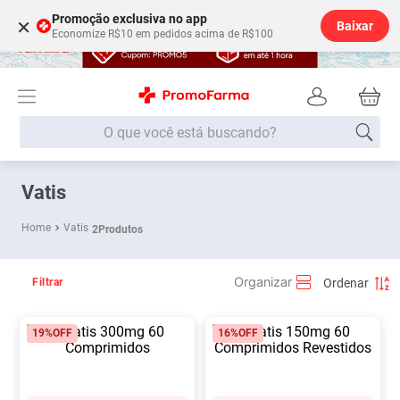
Promoção exclusiva no app
×
Baixar
Economize R$10 em pedidos acima de R$100
O que você está buscando?
Termos mais buscados
Vatis
Fralda
1
º
Vatis
2
Produtos
Medley
2
º
Lenço Umedecido
3
º
Filtrar
Fralda Xg
4
º
19%
OFF
16%
OFF
Fralda G
5
º
Shampoo
6
º
Desodorante
7
º