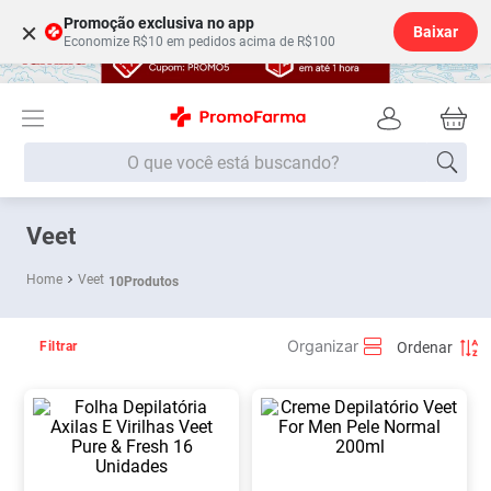
Promoção exclusiva no app
×
Baixar
Economize R$10 em pedidos acima de R$100
O que você está buscando?
Termos mais buscados
Veet
Fralda
1
º
Veet
10
Produtos
Medley
2
º
Lenço Umedecido
3
º
Filtrar
Fralda Xg
4
º
Fralda G
5
º
Shampoo
6
º
Desodorante
7
º