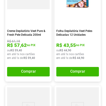
Creme Depilatório Veet Pure &
Folha Depilatória Veet Peles
Fresh Pele Delicada 200ml
Delicadas 12 Unidades
R$
61
,
18
R$
57
,
62
R$
43
,
55
no PIX
no PIX
ou
R$
59
,
40
ou
R$
44
,
90
em até
1
x nos cartões
em até
1
x nos cartões
em até
1
x de
R$
59
,
40
em até
1
x de
R$
44
,
90
Comprar
Comprar