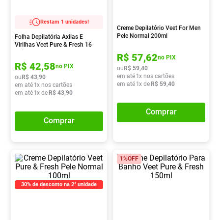
Absorvente
8
º
Restam 1 unidades!
Vitamina D
9
º
Creme Depilatório Veet For Men
Pele Normal 200ml
Folha Depilatória Axilas E
Lavitan
10
º
Virilhas Veet Pure & Fresh 16
Unidades
R$
57
,
62
no PIX
R$
42
,
58
no PIX
ou
R$
59
,
40
em até
1
x nos cartões
ou
R$
43
,
90
em até
1
x de
R$
59
,
40
em até
1
x nos cartões
em até
1
x de
R$
43
,
90
Comprar
Comprar
1%
OFF
30% de desconto na 2° unidade