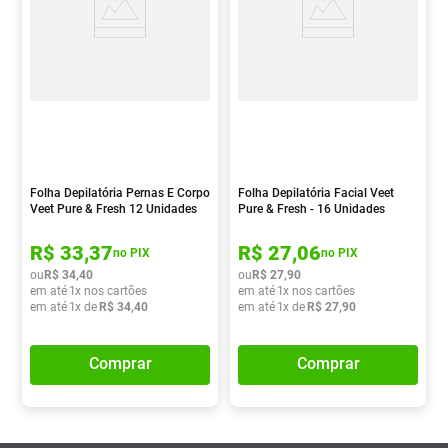
Folha Depilatória Pernas E Corpo
Folha Depilatória Facial Veet
Veet Pure & Fresh 12 Unidades
Pure & Fresh - 16 Unidades
R$
33
,
37
R$
27
,
06
no PIX
no PIX
ou
R$
34
,
40
ou
R$
27
,
90
em até
1
x nos cartões
em até
1
x nos cartões
em até
1
x de
R$
34
,
40
em até
1
x de
R$
27
,
90
Comprar
Comprar