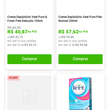
Creme Depilatório Veet Pure &
Creme Depilatório Veet Pure Pele
Fresh Pele Delicada 100ml
Normal 200ml
R$
42
,
90
R$
40
,
87
R$
57
,
62
no PIX
no PIX
ou
R$
42
,
13
ou
R$
59
,
40
em até
1
x nos cartões
em até
1
x nos cartões
em até
1
x de
R$
42
,
13
em até
1
x de
R$
59
,
40
Comprar
Comprar
3%
OFF