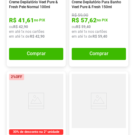
Creme Depilatório Veet Pure &
Creme Depilatório Para Banho
Fresh Pele Normal 100ml
Veet Pure & Fresh 150ml
R$
59
,
90
R$
41
,
61
R$
57
,
62
no PIX
no PIX
ou
R$
42
,
90
ou
R$
59
,
40
em até
1
x nos cartões
em até
1
x nos cartões
em até
1
x de
R$
42
,
90
em até
1
x de
R$
59
,
40
Comprar
Comprar
2%
OFF
30% de desconto na 2° unidade