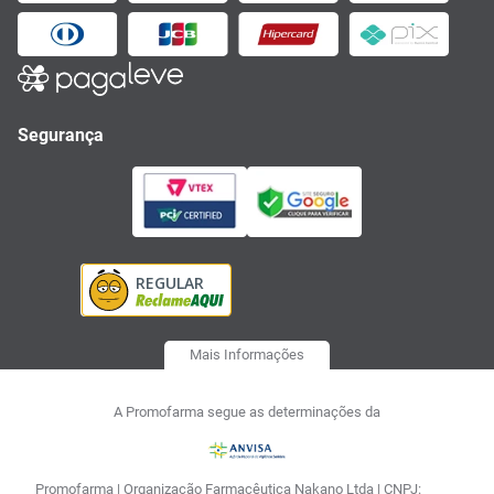
Segurança
Mais Informações
A Promofarma segue as determinações da
Promofarma | Organização Farmacêutica Nakano Ltda | CNPJ: