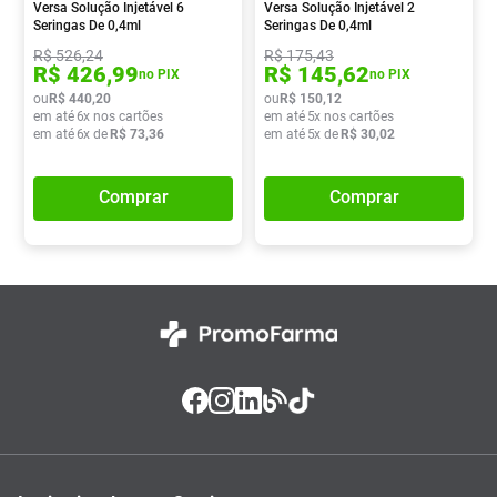
Versa Solução Injetável 6
Versa Solução Injetável 2
Seringas De 0,4ml
Seringas De 0,4ml
R$
526
,
24
R$
175
,
43
R$
426
,
99
R$
145
,
62
no PIX
no PIX
ou
R$
440
,
20
ou
R$
150
,
12
em até
6
x nos cartões
em até
5
x nos cartões
em até
6
x de
R$
73
,
36
em até
5
x de
R$
30
,
02
Comprar
Comprar