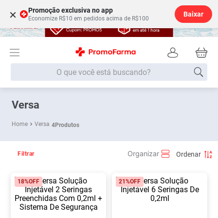
Promoção exclusiva no app
×
Baixar
Economize R$10 em pedidos acima de R$100
O que você está buscando?
Termos mais buscados
Versa
Fralda
1
º
Versa
4
Produtos
Medley
2
º
Lenço Umedecido
3
º
Filtrar
Fralda Xg
4
º
18%
OFF
21%
OFF
Fralda G
5
º
Shampoo
6
º
Desodorante
7
º