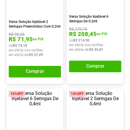
Absorvente
8
º
Lavitan
9
º
Versa Solução Injetável 6
Seringas De 0,2ml
Versa Solução Injetável 2
Vitamina D
10
º
Seringas Preenchidas Com 0,2ml
R$
270
,
76
+ Sistema De Segurança
R$
208
,
45
R$
90
,
26
no PIX
R$
71
,
95
no PIX
ou
R$
214
,
90
em até
6
x nos cartões
ou
R$
74
,
18
em até
6
x de
R$
35
,
81
em até
2
x nos cartões
em até
2
x de
R$
37
,
09
Comprar
Comprar
16%
OFF
14%
OFF