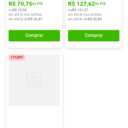
R$
70
,
75
R$
127
,
62
no PIX
no PIX
ou
R$
72
,
94
ou
R$
131
,
57
em até
2
x nos cartões
em até
4
x nos cartões
em até
2
x de
R$
36
,
47
em até
4
x de
R$
32
,
89
Comprar
Comprar
17%
OFF