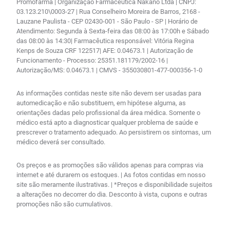
Promofarma | Organização Farmacêutica Nakano Ltda | CNPJ:
03.123.210\0003-27 | Rua Conselheiro Moreira de Barros, 2168 -
Lauzane Paulista - CEP 02430-001 - São Paulo - SP | Horário de
Atendimento: Segunda à Sexta-feira das 08:00 às 17:00h e Sábado
das 08:00 às 14:30| Farmacêutica responsável: Vitória Regina
Kenps de Souza CRF 122517| AFE: 0.04673.1 | Autorização de
Funcionamento - Processo: 25351.181179/2002-16 |
Autorização/MS: 0.04673.1 | CMVS - 355030801-477-000356-1-0
As informações contidas neste site não devem ser usadas para
automedicação e não substituem, em hipótese alguma, as
orientações dadas pelo profissional da área médica. Somente o
médico está apto a diagnosticar qualquer problema de saúde e
prescrever o tratamento adequado. Ao persistirem os sintomas, um
médico deverá ser consultado.
Os preços e as promoções são válidos apenas para compras via
internet e até durarem os estoques. | As fotos contidas em nosso
site são meramente ilustrativas. | *Preços e disponibilidade sujeitos
a alterações no decorrer do dia. Desconto à vista, cupons e outras
promoções não são cumulativos.