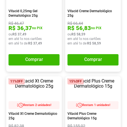
Absorvente
8
º
Vitacid 0,25mg Gel
Vitacid Creme Dermatológico
Vitamina D
9
º
Dermatológico 25g
25g
R$
46
,
47
R$
66
,
44
Lavitan
10
º
R$
36
,
37
R$
56
,
83
no PIX
no PIX
ou
R$
37
,
49
ou
R$
58
,
59
em até
1
x nos cartões
em até
1
x nos cartões
em até
1
x de
R$
37
,
49
em até
1
x de
R$
58
,
59
Comprar
Comprar
11%
OFF
15%
OFF
Restam 2 unidades!
Restam 1 unidades!
Vitacid Xt Creme Dermatológico
Vitacid Plus Creme
25g
Dermatológico 15g
R$
82
,
38
R$
155
,
02