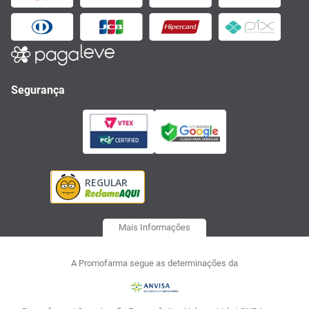
Segurança
Mais Informações
A Promofarma segue as determinações da