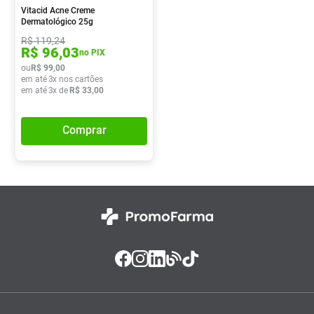
Vitacid Acne Creme
Dermatológico 25g
R$
119
,
24
R$
96
,
03
no PIX
ou
R$
99
,
00
em até
3
x nos cartões
em até
3
x de
R$
33
,
00
Comprar