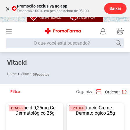
Promoção exclusiva no app
×
Baixar
Economize R$10 em pedidos acima de R$100
O que você está buscando?
Termos mais buscados
Vitacid
Fralda
1
º
Vitacid
5
Produtos
Medley
2
º
Lenço Umedecido
3
º
Filtrar
Fralda Xg
4
º
19%
OFF
12%
OFF
Fralda G
5
º
Shampoo
6
º
Desodorante
7
º