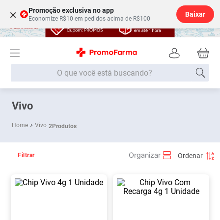
Promoção exclusiva no app
×
Baixar
Economize R$10 em pedidos acima de R$100
O que você está buscando?
Termos mais buscados
Vivo
Fralda
1
º
Vivo
2
Produtos
Lenço Umedecido
2
º
Medley
3
º
Filtrar
Fralda Xg
4
º
Fralda G
5
º
Shampoo
6
º
Desodorante
7
º