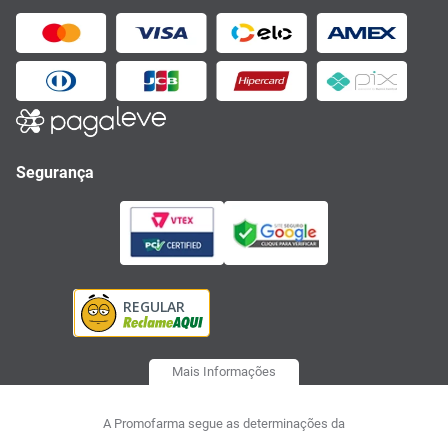
Segurança
Mais Informações
A Promofarma segue as determinações da