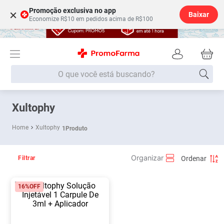
Promoção exclusiva no app
×
Baixar
Economize R$10 em pedidos acima de R$100
O que você está buscando?
Termos mais buscados
Xultophy
Fralda
1
º
Xultophy
1
Produto
Lenço Umedecido
2
º
Medley
3
º
Filtrar
Fralda Xg
4
º
16%
OFF
Fralda G
5
º
Desodorante
6
º
Shampoo
7
º