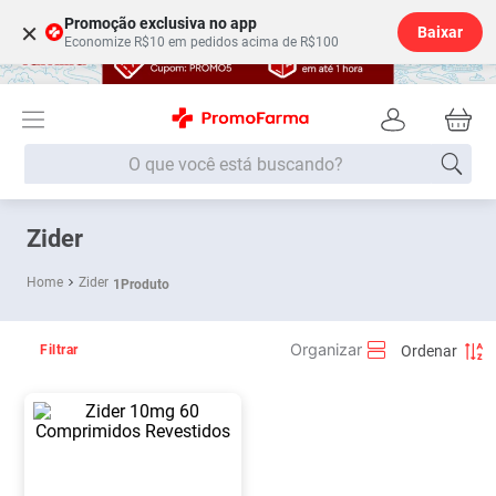
Promoção exclusiva no app
×
Baixar
Economize R$10 em pedidos acima de R$100
O que você está buscando?
Termos mais buscados
Zider
Fralda
1
º
Zider
1
Produto
Medley
2
º
Lenço Umedecido
3
º
Filtrar
Fralda Xg
4
º
Fralda G
5
º
Shampoo
6
º
Desodorante
7
º