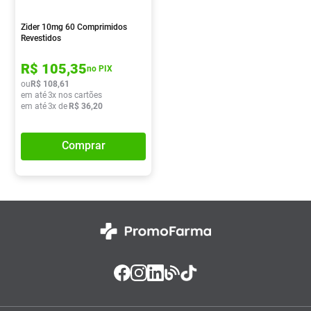
Absorvente
8
º
Zider 10mg 60 Comprimidos
Vitamina D
9
º
Revestidos
Lavitan
10
º
R$
105
,
35
no PIX
ou
R$
108
,
61
em até
3
x nos cartões
em até
3
x de
R$
36
,
20
Comprar