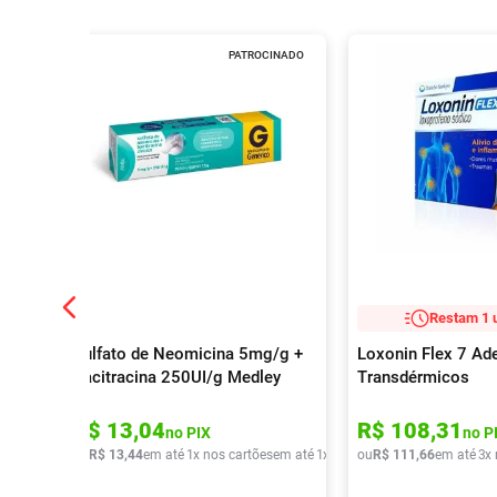
PATROCINADO
Restam 1 
Sulfato de Neomicina 5mg/g +
Loxonin Flex 7 Ad
Bacitracina 250UI/g Medley
Transdérmicos
Genérico Pomada
Dermatológica 15g
R$
13
,
04
R$
108
,
31
no PIX
no P
ou
R$
13
,
44
em até
1
x nos cartões
em até
1
x de
R$
ou
13
R$
,
44
111
,
66
em até
3
x