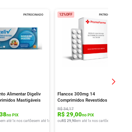
12%
OFF
PATROCINADO
PATROCINADO
to Alimentar Digeliv
Flancox 300mg 14
rimidos Mastigáveis
Comprimidos Revestidos
R$
34
,
17
38
R$
29
,
00
no PIX
no PIX
6
em até
1
x nos cartões
em até
1
x de
R$
ou
56
R$
,
06
29
,
90
em até
1
x nos cartões
em até
1
x de