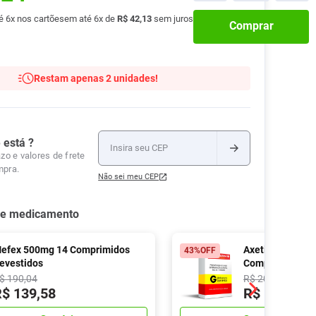
Tudo
té
6
x nos cartões
em até
6
x de
R$
42
,
13
sem juros
Tiras para Teste
Lenços e Toalhas
Talcos
Esponjas
Comprar
Umedecidas
Ver Tudo
Ver Tudo
Ver Tudo
Protetor de Colchão
Restam apenas 2 unidades!
Roupas Íntimas
Ver Tudo
 está ?
zo e valores de frete
mpra.
Não sei meu CEP
se medicamento
efex 500mg 14 Comprimidos
Axetilcefuroxi
43%
OFF
evestidos
Comprimidos Re
Ranbaxy
$
190
,
04
R$
205
,
48
R$
139
,
58
R$
114
,
17