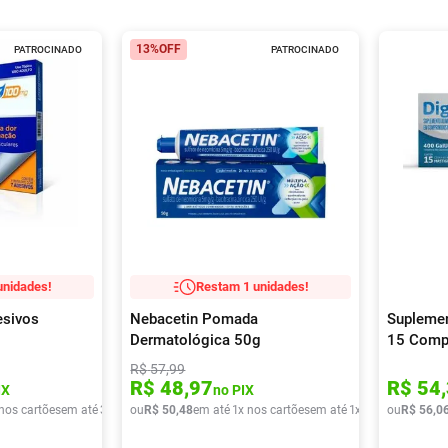
13%
OFF
PATROCINADO
PATROCINADO
unidades!
Restam 1 unidades!
esivos
Nebacetin Pomada
Suplemen
Dermatológica 50g
15 Comp
R$
57
,
99
R$
48
,
97
R$
54
,
IX
no PIX
 nos cartões
em até
3
x de
R$
ou
R$
37
,
50
22
,
48
em até
1
x nos cartões
em até
1
x de
R$
ou
50
R$
,
48
56
,
0