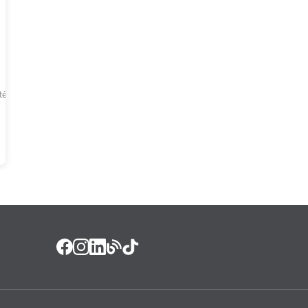
té
1
x de
R$
32
,
79